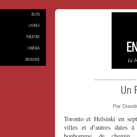
BLOG
LIVRES
THÉÂTRE
EN
CINÉMA
Le 
MUSIQUE
----------------------
Un F
Par Diast
Toronto et Helsinki en sep
villes et d’autres dates 
bonhomme de chemin (ex