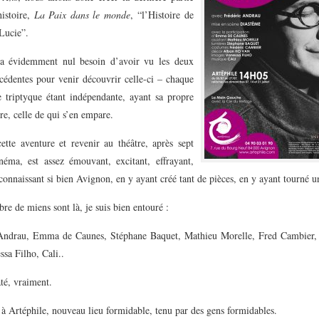
histoire,
La Paix dans le monde
, “l’Histoire de
Lucie”.
ra évidemment nul besoin d’avoir vu les deux
écédentes pour venir découvrir celle-ci – chaque
e triptyque étant indépendante, ayant sa propre
tre, celle de qui s’en empare.
ette aventure et revenir au théâtre, après sept
néma, est assez émouvant, excitant, effrayant,
nnaissant si bien Avignon, en y ayant créé tant de pièces, en y ayant tourné u
e de miens sont là, je suis bien entouré :
Andrau, Emma de Caunes, Stéphane Baquet, Mathieu Morelle, Fred Cambier
sa Filho, Cali..
té, vraiment.
 à Artéphile, nouveau lieu formidable, tenu par des gens formidables.