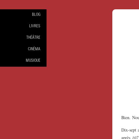
BLOG
LIVRES
THÉÂTRE
CINÉMA
MUSIQUE
Bien.
Nou
Dix-sept 
après
107