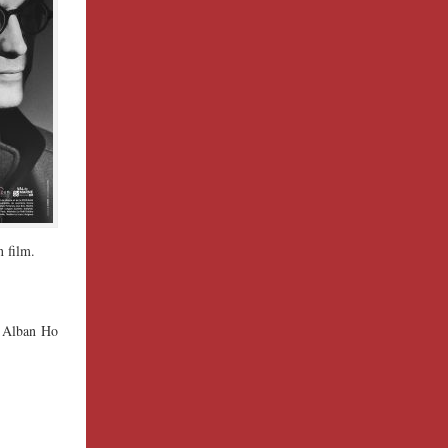
n film.
, Alban Ho