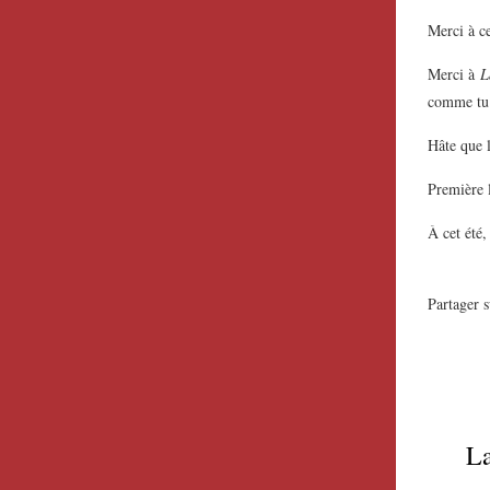
Merci à ce
Merci à
L
comme tu é
Hâte que l
Première l
À cet été,
Partager s
La