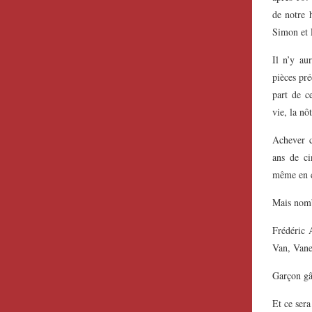
de notre 
Simon et 
Il n’y au
pièces pr
part de c
vie, la nô
Achever c
ans de ci
même en co
Mais nombr
Frédéric 
Van, Vanes
Garçon gâ
Et ce sera