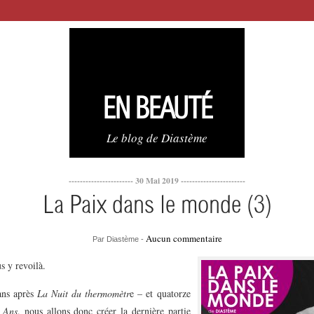
EN BEAUTÉ
Le blog de Diastème
----------------------- 30 Mai 2019 -----------------------
La Paix dans le monde (3)
Aucun commentaire
Par Diastème -
s y revoilà.
ans après
La Nuit du thermomètr
e – et quatorze
 Ans
, nous allons donc créer la dernière partie