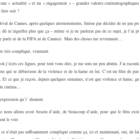
 une « actualité » et un « engagement » – grandes valeurs cinématographiques
 hier soir ?
tival de Cannes, après quelques atermoiements, finisse par décider de ne pas 
t dû m’aiguiller plus que ça – même si je ne parlerai pas de ce sujet, je l’ai 
ne parle ni de la FIFA ni de Cannes). Mais des choses me reviennent…
re très compliqué, vraiment.
où j’écris ces lignes, pour tout vous dire, je me sens un peu abattu. J’ai raconté
e qui se débarrasse de la violence et de la haine en lui. C’est un film de pai
 Et ce que je reçois, depuis quelques semaines, n’est que violence et haine, gu
 du cinéma…
expression qu’i’ disaient.
ue nous allons avoir besoin d’aide, de beaucoup d’aide, pour que le film exist
ent le voir.
ce n’était pas suffisamment compliqué comme ça, ici et maintenant, oui, de fai