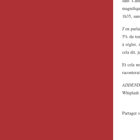
sans Cat
magnifiqu
1h35, san
J’en parla
5% du temp
à régler, 
cela dit, 
Et cela ne
raconterai
ADDENDUM
Whiplash
Partager s