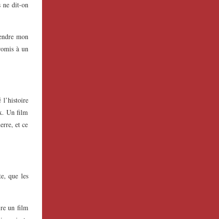
 ne dit-on
prendre mon
promis à un
 l’histoire
x. Un film
erre, et ce
e, que les
re un film