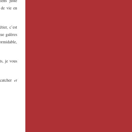
ens juste
 de vie en
tier, c’est
que galères
formidable,
ts, je vous
catcher
et