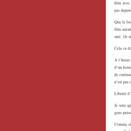
film avec
pas depuis
Que le fes
film aurai
ami. (Je 
Cela va êt
À l’heure 
d’un homm
de cinéma.
n’est pas
Liberté d’
Je sens q
gens puiss
Comme si 