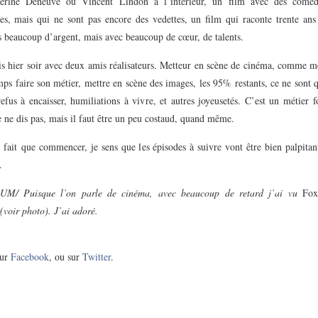
herine Deneuve ou Vincent Lindon à l’intérieur, un film avec des comédi
es, mais qui ne sont pas encore des vedettes, un film qui raconte trente ans
s beaucoup d’argent, mais avec beaucoup de cœur, de talents.
is hier soir avec deux amis réalisateurs. Metteur en scène de cinéma, comme mé
s faire son métier, mettre en scène des images, les 95% restants, ce ne sont 
refus à encaisser, humiliations à vivre, et autres joyeusetés. C’est un métier 
je ne dis pas, mais il faut être un peu costaud, quand même.
 fait que commencer, je sens que les épisodes à suivre vont être bien palpitan
.
/ Puisque l’on parle de cinéma, avec beaucoup de retard j’ai vu
Fox
(voir photo). J’ai adoré.
ur
Facebook
, ou sur
Twitter
.