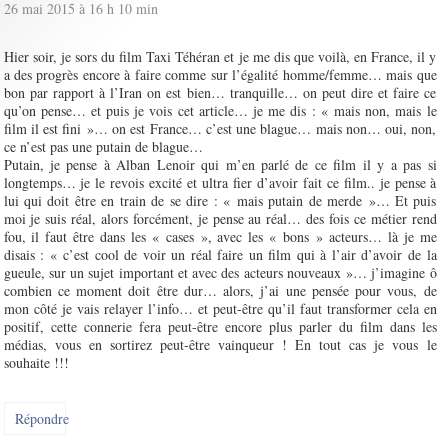
26 mai 2015 à 16 h 10 min
Hier soir, je sors du film Taxi Téhéran et je me dis que voilà, en France, il y
a des progrès encore à faire comme sur l’égalité homme/femme… mais que
bon par rapport à l’Iran on est bien… tranquille… on peut dire et faire ce
qu’on pense… et puis je vois cet article… je me dis : « mais non, mais le
film il est fini »… on est France… c’est une blague… mais non… oui, non,
ce n’est pas une putain de blague…
Putain, je pense à Alban Lenoir qui m’en parlé de ce film il y a pas si
longtemps… je le revois excité et ultra fier d’avoir fait ce film.. je pense à
lui qui doit être en train de se dire : « mais putain de merde »… Et puis
moi je suis réal, alors forcément, je pense au réal… des fois ce métier rend
fou, il faut être dans les « cases », avec les « bons » acteurs… là je me
disais : « c’est cool de voir un réal faire un film qui à l’air d’avoir de la
gueule, sur un sujet important et avec des acteurs nouveaux »… j’imagine ô
combien ce moment doit être dur… alors, j’ai une pensée pour vous, de
mon côté je vais relayer l’info… et peut-être qu’il faut transformer cela en
positif, cette connerie fera peut-être encore plus parler du film dans les
médias, vous en sortirez peut-être vainqueur ! En tout cas je vous le
souhaite !!!
Répondre