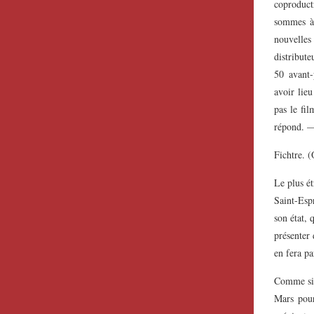
coproduc
sommes à 
nouvell
distribut
50 avant-
avoir lieu
pas le fil
répond. —
Fichtre. (
Le plus é
Saint-Espr
son état, 
présenter 
en fera pa
Comme si c
Mars pour