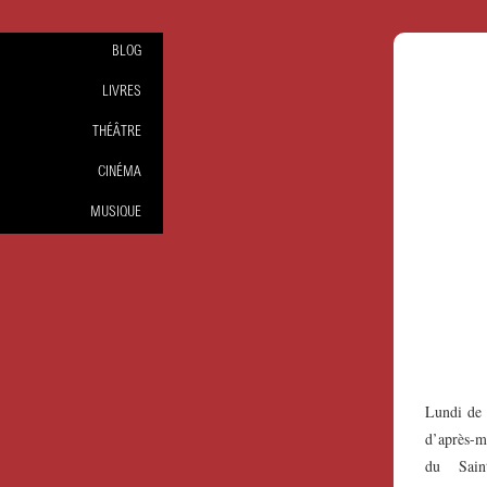
BLOG
LIVRES
THÉÂTRE
CINÉMA
MUSIQUE
Lundi de 
d’après-m
du Sain