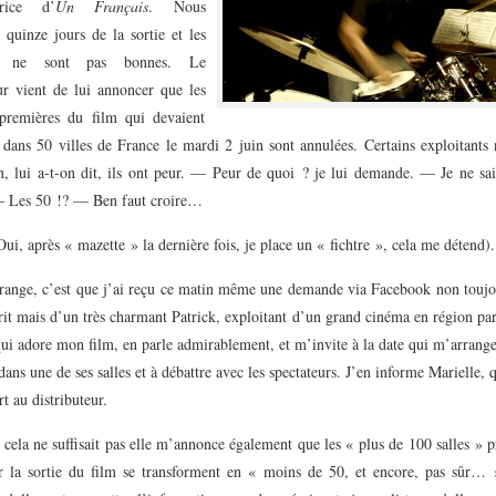
trice d’
Un Français
. Nous
quinze jours de la sortie et les
es ne sont pas bonnes. Le
eur vient de lui annoncer que les
premières du film qui devaient
 dans 50 villes de France le mardi 2 juin sont annulées. Certains exploitants
m, lui a-t-on dit, ils ont peur. — Peur de quoi ? je lui demande. — Je ne sai
 Les 50 !? — Ben faut croire…
Oui, après « mazette » la dernière fois, je place un « fichtre », cela me détend).
trange, c’est que j’ai reçu ce matin même une demande via Facebook non toujo
it mais d’un très charmant Patrick, exploitant d’un grand cinéma en région pa
qui adore mon film, en parle admirablement, et m’invite à la date qui m’arrange
dans une de ses salles et à débattre avec les spectateurs. J’en informe Marielle, q
rt au distributeur.
ela ne suffisait pas elle m’annonce également que les « plus de 100 salles » 
 la sortie du film se transforment en « moins de 50, et encore, pas sûr…