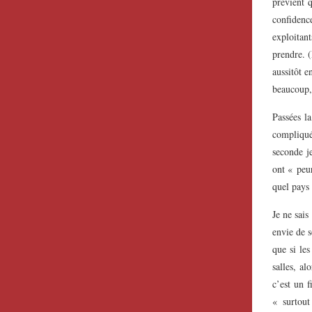
prévient q
confidence
exploitan
prendre. (
aussitôt e
beaucoup,
Passées la
compliqué
seconde je
ont « peu
quel pays 
Je ne sais
envie de s
que si les
salles, al
c’est un 
« surtout