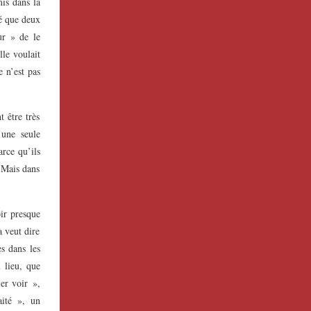
mis dans la
mé que deux
ur » de le
lle voulait
e n’est pas
t être très
 une seule
arce qu’ils
 Mais dans
oir presque
a veut dire
es dans les
u lieu, que
er voir »,
aité », un