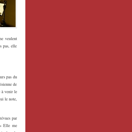
 ne veulent
s pas, elle
urs pas du
risienne de
 à venir le
ui le note,
prévues par
 » Elle me