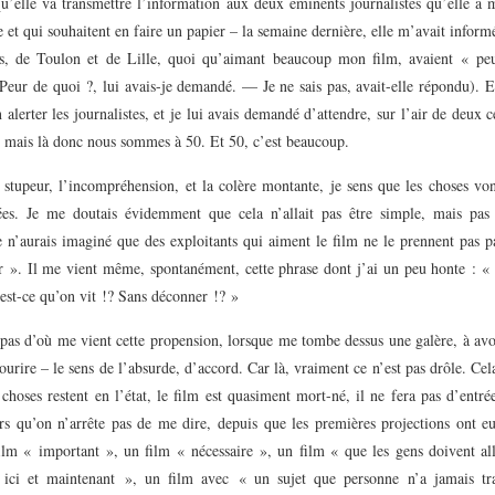
u’elle va transmettre l’information aux deux éminents journalistes qu’elle a 
 et qui souhaitent en faire un papier – la semaine dernière, elle m’avait infor
ts, de Toulon et de Lille, quoi qu’aimant beaucoup mon film, avaient « pe
Peur de quoi ?, lui avais-je demandé. — Je ne sais pas, avait-elle répondu). E
n alerter les journalistes, et je lui avais demandé d’attendre, sur l’air de deux c
 mais là donc nous sommes à 50. Et 50, c’est beaucoup.
 stupeur, l’incompréhension, et la colère montante, je sens que les choses von
es. Je me doutais évidemment que cela n’allait pas être simple, mais pas
 n’aurais imaginé que des exploitants qui aiment le film ne le prennent pas p
r ». Il me vient même, spontanément, cette phrase dont j’ai un peu honte : «
est-ce qu’on vit !? Sans déconner !? »
 pas d’où me vient cette propension, lorsque me tombe dessus une galère, à av
ourire – le sens de l’absurde, d’accord. Car là, vraiment ce n’est pas drôle. Cel
 choses restent en l’état, le film est quasiment mort-né, il ne fera pas d’entré
ors qu’on n’arrête pas de me dire, depuis que les premières projections ont e
film « important », un film « nécessaire », un film « que les gens doivent all
 ici et maintenant », un film avec « un sujet que personne n’a jamais tr