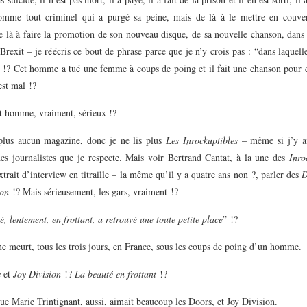
comme tout criminel qui a purgé sa peine, mais de là à le mettre en couve
e là à faire la promotion de son nouveau disque, de sa nouvelle chanson, dans 
 Brexit – je réécris ce bout de phrase parce que je n’y crois pas : “dans laquelle
!? Cet homme a tué une femme à coups de poing et il fait une chanson pour d
est mal !?
et homme, vraiment, sérieux !?
 plus aucun magazine, donc je ne lis plus
Les Inrockuptibles
– même si j’y a
des journalistes que je respecte. Mais voir Bertrand Cantat, à la une des
Inro
xtrait d’interview en titraille – la même qu’il y a quatre ans non ?, parler des
D
ion
!? Mais sérieusement, les gars, vraiment !?
é, lentement, en frottant, a retrouvé une toute petite place
” !?
 meurt, tous les trois jours, en France, sous les coups de poing d’un homme.
s
et
Joy Division
!?
La beauté en frottant
!?
ue Marie Trintignant, aussi, aimait beaucoup les Doors, et Joy Division.