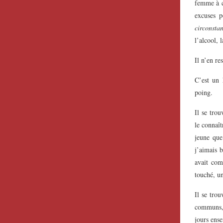
femme à c
excuses p
circonsta
l’alcool, l
Il n’en re
C’est un
poing.
Il se tro
le connaît
jeune que
j’aimais 
avait co
touché, u
Il se trou
communs, 
jours ense