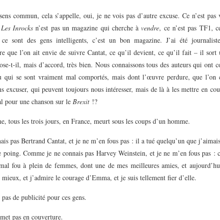
sens commun, cela s’appelle, oui, je ne vois pas d’autre excuse. Ce n’est pas
.
Les Inrocks
n’est pas un magazine qui cherche à
vendre
, ce n’est pas TF1, c
ce sont des gens intelligents, c’est un bon magazine. J’ai été journalist
 que l’on ait envie de suivre Cantat, ce qu’il devient, ce qu’il fait – il sort
se-t-il, mais d’accord, très bien. Nous connaissons tous des auteurs qui ont 
u qui se sont vraiment mal comportés, mais dont l’œuvre perdure, que l’on 
ns excuser, qui peuvent toujours nous intéresser, mais de là à les mettre en co
al pour une chanson sur le
Brexit
!?
, tous les trois jours, en France, meurt sous les coups d’un homme.
ais pas Bertrand Cantat, et je ne m’en fous pas : il a tué quelqu’un que j’aima
e poing. Comme je ne connais pas Harvey Weinstein, et je ne m’en fous pas :
 mal fou à plein de femmes, dont une de mes meilleures amies, et aujourd’hu
t mieux, et j’admire le courage d’Emma, et je suis tellement fier d’elle.
 pas de publicité pour ces gens.
 met pas en couverture.