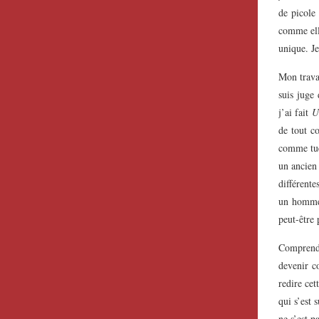
de picole 
comme elle
unique. Je
Mon travai
suis juge
j’ai fait
U
de tout c
comme tue
un ancien 
différente
un homme,
peut-être 
Comprendr
devenir c
redire cet
qui s’est 
ne s’est pa