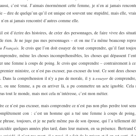
aussi, c’est vrai. J’aimais énormément cette femme, je n’en ai jamais rencont
 – dire de quelqu’un qu’il est unique est souvent une stupidité, mais elle, vrai
 n’en ai jamais rencontré d’autres comme elle.
l est d’écrire des histoires, de créer des personnages, de faire vivre des situat
 de rien. Je ne juge pas mes personnages – et on me l’a même beaucoup repr
n Français
. Je crois que l’on doit essayer de tout comprendre, qu’il faut toujo
omprendre, même les choses incompréhensibles, les choses qui dépassent l’en
r une femme à coups de poing. Je crois que comprendre – contrairement à ce 
premier ministre, ce n’est pas excuser, pas excuser du tout. Ce sont deux chose
s. Dans la compréhension il n’y a pas de morale, il y a
essayer
de comprendre
 ou une femme, a pu en arriver là, a pu commettre un acte ignoble. Cela n
pas tout le monde, mais moi cela m’intéresse, c’est mon métier.
e ce n’est pas excuser, mais comprendre ce n’est pas non plus perdre tout se
omplètement con : c’est un homme qui a tué une femme à coups de poing, 
te phrase, toujours, et je ne parle même pas de son épouse, qui l’a tellement d
suicidée quelques années plus tard, dans leur maison, en sa présence. Bertrand C
s suicidé, il n’est pas mort, il a payé, il a fait de la prison et il en est sorti, il 