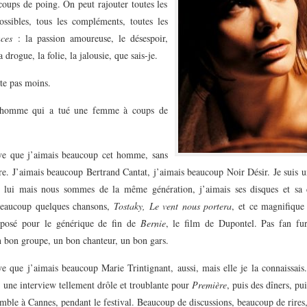
oups de poing. On peut rajouter toutes les
ossibles, tous les compléments, toutes les
nces
: la passion amoureuse, le désespoir,
a drogue, la folie, la jalousie, que sais-je.
ste pas moins.
 homme qui a tué une femme à coups de
uve que j’aimais beaucoup cet homme, sans
re. J’aimais beaucoup Bertrand Cantat, j’aimais beaucoup Noir Désir. Je suis 
 lui mais nous sommes de la même génération, j’aimais ses disques et sa
beaucoup quelques chansons,
Tostaky, Le vent nous portera
, et ce magnifique 
mposé pour le générique de fin de
Bernie
, le film de Dupontel. Pas fan fu
n bon groupe, un bon chanteur, un bon gars.
ve que j’aimais beaucoup Marie Trintignant, aussi, mais elle je la connaissai
une interview tellement drôle et troublante pour
Première
, puis des dîners, pu
mble à Cannes, pendant le festival. Beaucoup de discussions, beaucoup de rire