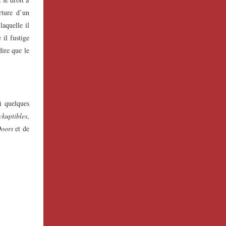
rture d’un
laquelle il
 il fustige
ire que le
i quelques
ckuptibles
,
oors
et de