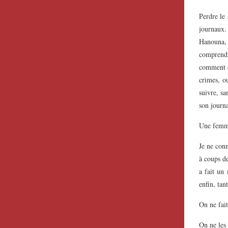
Perdre le 
journaux
Hanouna, 
comprendre
comment o
crimes, o
suivre, sa
son journ
Une femme
Je ne conn
à coups d
a fait un
enfin, tan
On ne fait
On ne les