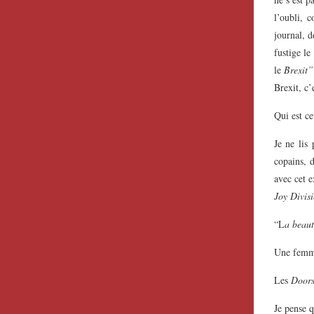
l’oubli, 
journal, d
fustige le
le
Brexit”
Brexit, c’
Qui est c
Je ne lis
copains, 
avec cet e
Joy Divis
“L
a beaut
Une femme
Les
Door
Je pense q