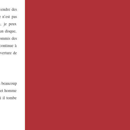
 vendre des
e n’est pas
e, je peux
 un disque,
commis des
continue à
uverture de
is beaucoup
 cet homme
i il tombe