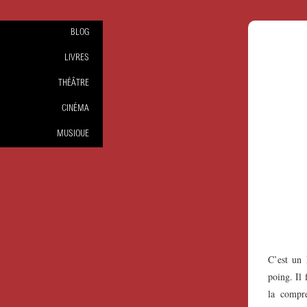
BLOG
LIVRES
THÉÂTRE
CINÉMA
MUSIQUE
C’est un
poing. Il 
la compr