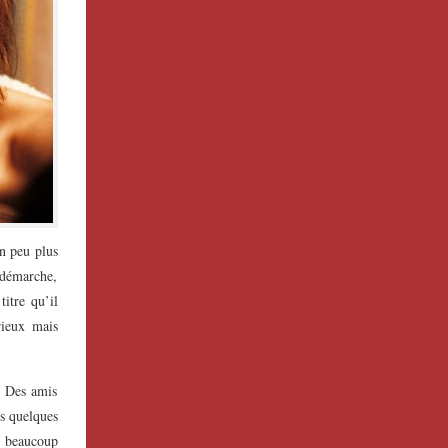
un peu plus
 démarche,
titre qu’il
rieux mais
s. Des amis
is quelques
s, beaucoup