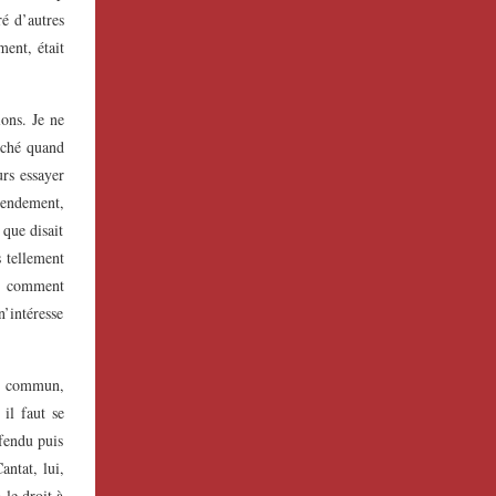
ré d’autres
ment, était
ions. Je ne
oché quand
urs essayer
tendement,
que disait
s tellement
, comment
’intéresse
ns commun,
il faut se
éfendu puis
antat, lui,
a le droit à