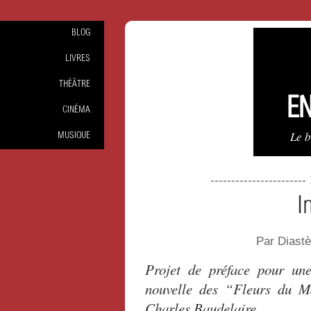
BLOG
LIVRES
THÉÂTRE
EN
CINÉMA
Le 
MUSIQUE
----------------------
I
Par Diast
Projet de préface pour une
nouvelle des “Fleurs du M
Charles Baudelaire.