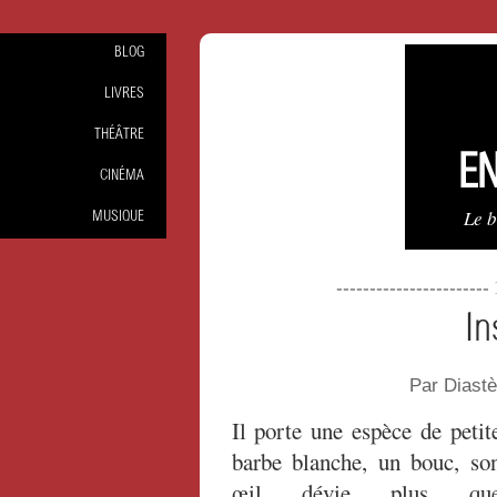
BLOG
LIVRES
THÉÂTRE
EN
CINÉMA
Le 
MUSIQUE
----------------------
In
Par Diast
Il porte une espèce de petit
barbe blanche, un bouc, so
œil dévie plus qu