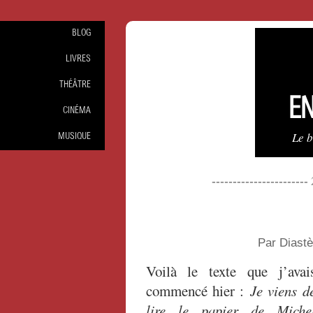
BLOG
LIVRES
THÉÂTRE
EN
CINÉMA
Le 
MUSIQUE
----------------------
Par Diast
Voilà le texte que j’avai
commencé hier :
Je viens d
lire le papier de Miche