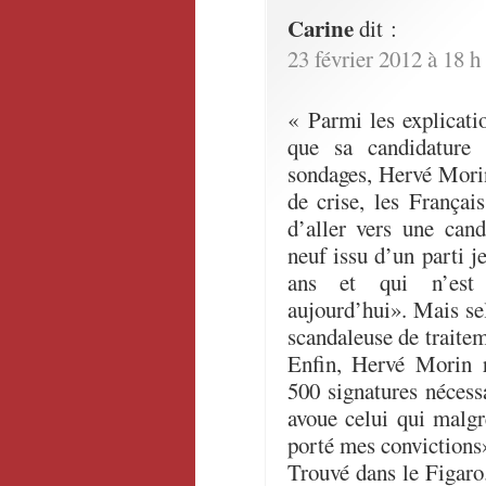
Carine
dit :
23 février 2012 à 18 h
« Parmi les explicati
que sa candidature 
sondages, Hervé Mori
de crise, les Françai
d’aller vers une can
neuf issu d’un parti j
ans et qui n’est 
aujourd’hui». Mais selo
scandaleuse de traite
Enfin, Hervé Morin r
500 signatures nécessa
avoue celui qui malgr
porté mes convictions
Trouvé dans le Figaro.f