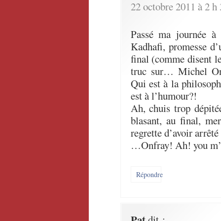
22 octobre 2011 à 2 h
Passé ma journée à f
Kadhafi, promesse d’
final (comme disent les
truc sur… Michel 
Qui est à la philosop
est à l’humour?!
Ah, chuis trop dépitée
blasant, au final, me
regrette d’avoir arrêté
…Onfray! Ah! you m’a
Répondre
Pat
dit :