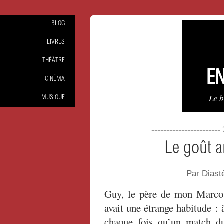
BLOG
LIVRES
THÉÂTRE
EN
CINÉMA
Le 
MUSIQUE
----------------------
Le goût a
Par Dias
Guy, le père de mon Marco
avait une étrange habitude : 
chaque fois qu’un match d