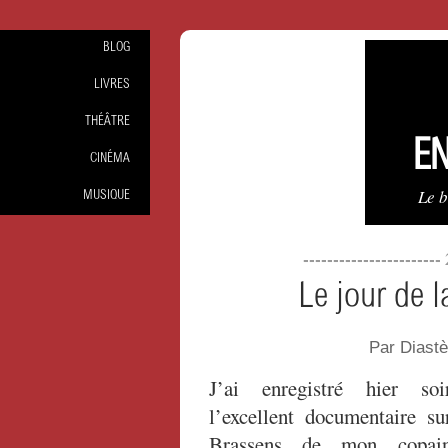
BLOG
LIVRES
THÉÂTRE
EN
CINÉMA
Le 
MUSIQUE
----------------------
Le jour de 
Par Diast
J’ai enregistré hier soi
l’excellent documentaire su
Brassens de mon copai