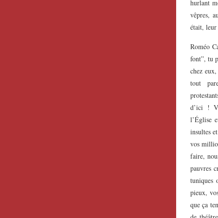
hurlant m
vêpres, a
était, leu
Roméo Cast
font”, tu 
chez eux,
tout par
protesta
d’ici ! V
l’Église 
insultes e
vos millio
faire, no
pauvres c
tuniques 
pieux, vo
que ça ten
de théât