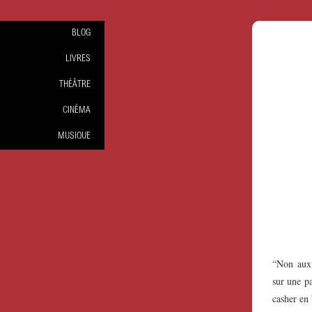
BLOG
LIVRES
THÉÂTRE
CINÉMA
MUSIQUE
“Non aux 
sur une pa
casher en 