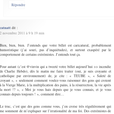
Répondre
catnatt
dit :
2 novembre 2011 à 9 h 19 min
Bien, bien, bien. J’entends que votre billet est caricatural, probablement
humoristique (j’ai souri, pas d’inquiétudes), et surtout exaspéré par le
comportement de certains extrémistes. J’entends tout ça.
Pour autant (c’est @vinvin qui a tweeté votre billet aujourd’hui >> incendie
de Charlie Hebdo), dès le matin me faire traiter (oui, je suis croyante et
catholique par environnement) de, je cite : « TEUBE », « Saleté de
croyant », « seulement comment voulez-vous raisonner des gens qui croient
à la Vierge Marie, à la multiplication des pains, à la résurrection, la vie après
la mort !? », « Moi je vous hais depuis que je vous connais, et je vous
connais depuis toujours ! », comment dire…
Le truc, c’est que des gens comme vous, j’en croise très régulièrement qui
me somment de m’expliquer sur l’irrationalité de ma foi. Des extrémistes de