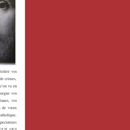
toléré vos
 de crimes,
qu’on va en
ourgue vos
tanes, vos
es de vœux
atholique,
spectateurs
 CEUX QUI