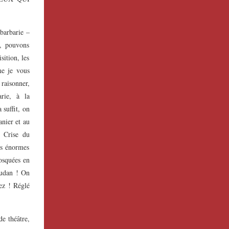
 barbarie –
s, pouvons
sition, les
me je vous
raisonner,
rie, à la
 suffit, on
anier et au
! Crise du
os énormes
mosquées en
oudan ! On
nez ! Réglé
de théâtre,