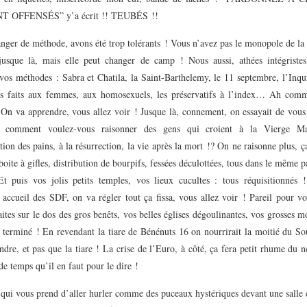
 OFFENSÉS” y’a écrit !! TEUBÉS !!
anger de méthode, avons été trop tolérants ! Vous n’avez pas le monopole de la
 jusque là, mais elle peut changer de camp ! Nous aussi, athées intégriste
os méthodes : Sabra et Chatila, la Saint-Barthelemy, le 11 septembre, l’Inqui
ts faits aux femmes, aux homosexuels, les préservatifs à l’index… Ah com
 On va apprendre, vous allez voir ! Jusque là, connement, on essayait de vous 
t comment voulez-vous raisonner des gens qui croient à la Vierge Ma
tion des pains, à la résurrection, la vie après la mort !? On ne raisonne plus, ça
 boite à gifles, distribution de bourpifs, fessées déculottées, tous dans le même p
t puis vos jolis petits temples, vos lieux cucultes : tous réquisitionnés 
 accueil des SDF, on va régler tout ça fissa, vous allez voir ! Pareil pour v
aites sur le dos des gros benêts, vos belles églises dégoulinantes, vos grosses 
, terminé ! En revendant la tiare de Bénénuts 16 on nourrirait la moitié du S
ndre, et pas que la tiare ! La crise de l’Euro, à côté, ça fera petit rhume du 
e temps qu’il en faut pour le dire !
qui vous prend d’aller hurler comme des puceaux hystériques devant une salle 