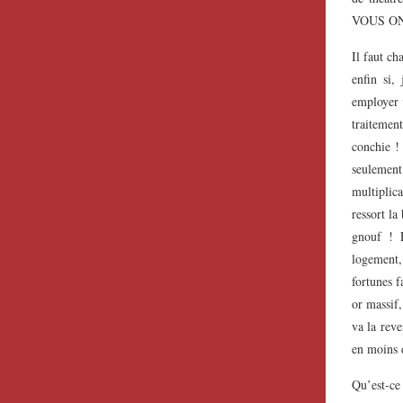
VOUS ONT
Il faut ch
enfin si,
employer v
traitemen
conchie !
seulemen
multiplica
ressort la
gnouf ! E
logement,
fortunes f
or massif
va la reve
en moins d
Qu’est-ce 