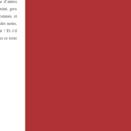
a d’autres
point, gros
connais, et
r des noms,
t ! Et s’il
us ce texte