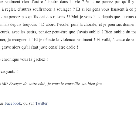
ez vraiment rien d’autre à foutre dans la vie ? Vous ne pensez pas qu’il y 
à régler, d’autres souffrances à soulager ? Et si les gens vous haïssent à ce 
s ne pensez pas qu’ils ont des raisons !? Moi je vous hais depuis que je vous 
nnais depuis toujours ! D’abord l’école, puis la chorale, et je pourrais donne
 curés, avec les petits, pensiez peut-être que j’avais oublié ? Rien oublié du tou
ner, je recognerai ! Et je déteste la violence, vraiment ! Et voilà, à cause de vo
 grave alors qu’il était juste censé être drôle !
chronique vous la gâchez !
 croyants !
 Essayez de votre côté, je vous le conseille, un bien fou.
ur
Facebook
, ou sur
Twitter
.