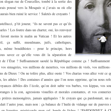
on slogan rue de Courcelles, tombé à la sortie des
urais poussé vers la Mosquée si j’avais su où elle
r aurais bien ruiné le service ! Saletés de croyants !
ellucci, p’tit joueur, “ils ne savent pas ce qu’ils
parles ! Les foutre dans un charter, oui, les renvoyer
 feront moins le malin au Vatican ! Et les autres
eil, ça suffit, musulmans, juifs, catholiques,
nts, même bouddhistes – pour le principe, hors
ous savez ce qu’elle vous dit la séparation de
et de l’État ? Suffisamment saoulé la République comme ça ! Suffisamment 
t vos simagrées, vos millions de meurtres, vos millions de viols, vos millions
ns de Dieux ! On ne tolère plus, allez ouste ! Vos charias vous allez voir ce 
us, les athées ! Des centaines d’années que l’on nous opprime, qu’on nous ref
royances débiles dès l’école, qu’on doit subir vos barbes, vos kippas, vos sou
oranges à la con, agressions visuelles et morales constantes, et vos conneri
s prières mensongères, jamais appliquées ! Je croyais que ça pardonnait, un c
dait l’autre joue, mais non : ça balance de l’huile de vidange sur de pauvres 
re en liquettes, miséricorde mon cul, bande de lâches ! “PARDONNEZ À