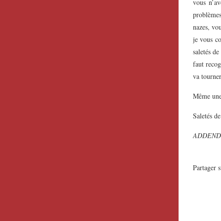
vous n’av
problèmes 
nazes, vou
je vous co
saletés de
faut recog
va tourner
Même une 
Saletés de
ADDENDUM/
Partager s