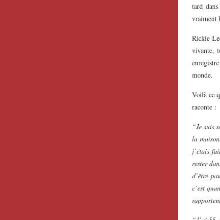
tard dans
vraiment b
Rickie Le
vivante, 
enregistr
monde.
Voilà ce q
raconte :
“Je suis s
la maison
j’étais fa
rester dan
d’être pa
c’est quan
rapportent
“J’ai 55 a