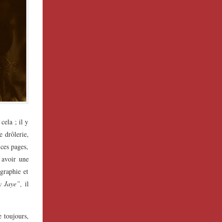
cela ; il y
e drôlerie,
 ces pages,
t avoir une
ographie et
y Jaye”,
il
e toujours,