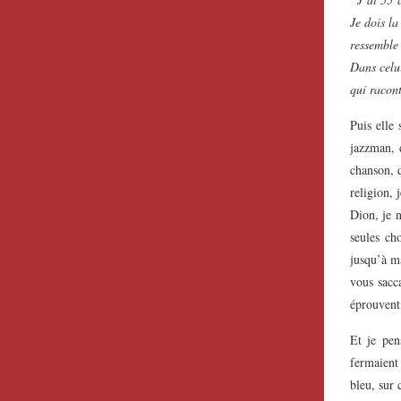
Je dois la
ressemble 
Dans celui
qui racont
Puis elle
jazzman, 
chanson, q
religion, 
Dion, je n
seules ch
jusqu’à ma
vous sacc
éprouvent,
Et je pen
fermaient 
bleu, sur 