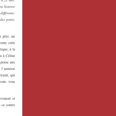
on histoire
différente.
 des ponts,
n père, un
oute cette
tique, à la
as à Céline
e pense aux
 l’aimerai
ersent, qui
vent, vous
vraient et
s ce contre