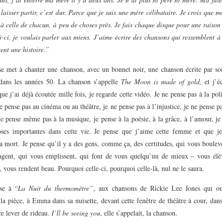
 laisser partir, c’est dur. Parce que je suis une mère célibataire. Je crois que m
à celle de chacun, à peu de choses près. Je fais chaque disque pour une raison 
-ci, je voulais parler aux miens.
J’aime écrire des chansons qui ressemblent à
ent une histoire.”
 se met à chanter une chanson, avec un bonnet noir, une chanson écrite par so
dans les années 50. La chanson s’appelle
The Moon is made of gold,
et j’éc
ue j’ai déjà écoutée mille fois, je regarde cette vidéo. Je ne pense pas à la poli
je pense pas au cinéma ou au théâtre, je ne pense pas à l’injustice, je ne pense p
e pense même pas à la musique, je pense à la poésie, à la grâce, à l’amour, j
oses importantes dans cette vie. Je pense que j’aime cette femme et que je
 mort. Je pense qu’il y a des gens, comme ça, des certitudes, qui vous boulev
agent, qui vous emplissent, qui font de vous quelqu’un de mieux – vous élè
 vous rendent beau. Pourquoi celle-ci, pourquoi celle-là, nul ne le saura.
se à “
La Nuit du thermomètre”
, aux chansons de Rickie Lee Jones qui ou
la pièce, à Emma dans sa nuisette, devant cette fenêtre de théâtre à cour, dan
ce lever de rideau.
I’ll be seeing you
, elle s’appelait, la chanson.