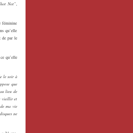
hot Not”
,
e féminine
ns qu’elle
 de par le
 ce qu’elle
e le soir à
uppose que
’au lieu de
vieillir et
 de ma vie
 disques ne
e a 21 ans.