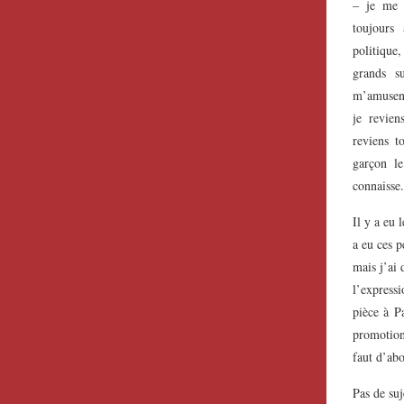
– je me 
toujours
politique,
grands su
m’amusent
je revien
reviens t
garçon l
connaisse.
Il y a eu 
a eu ces p
mais j’ai 
l’expressi
pièce à Pa
promotion
faut d’abo
Pas de suj