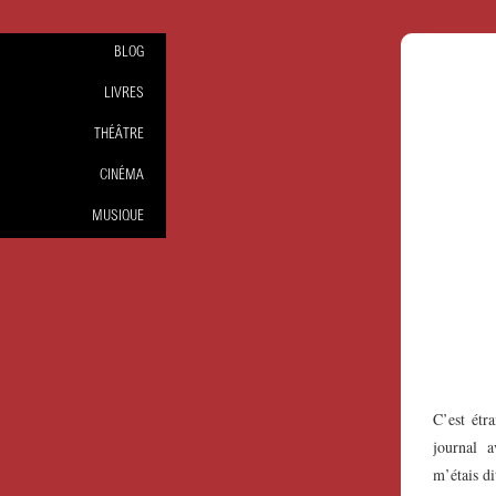
BLOG
LIVRES
THÉÂTRE
CINÉMA
MUSIQUE
C’est étr
journal 
m’étais di