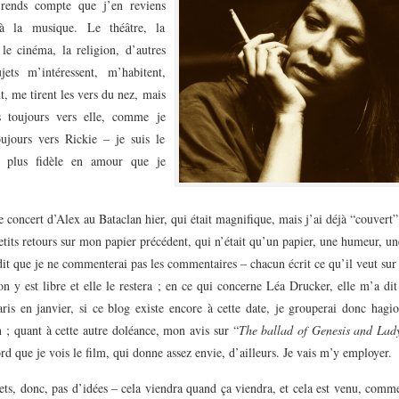
rends compte que j’en reviens
 à la musique. Le théâtre, la
 le cinéma, la religion, d’autres
jets m’intéressent, m’habitent,
, me tirent les vers du nez, mais
s toujours vers elle, comme je
oujours vers Rickie – je suis le
e plus fidèle en amour que je
le concert d’Alex au Bataclan hier, qui était magnifique, mais j’ai déjà “couvert” 
etits retours sur mon papier précédent, qui n’était qu’un papier, une humeur, un
dit que je ne commenterai pas les commentaires – chacun écrit ce qu’il veut sur
on y est libre et elle le restera ; en ce qui concerne Léa Drucker, elle m’a di
ris en janvier, si ce blog existe encore à cette date, je grouperai donc hagi
 ; quant à cette autre doléance, mon avis sur “
The ballad of Genesis and Lad
rd que je vois le film, qui donne assez envie, d’ailleurs. Je vais m’y employer.
ets, donc, pas d’idées – cela viendra quand ça viendra, et cela est venu, comm