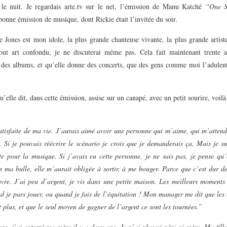
 le nuit. Je regardais arte.tv sur le net, l’émission de Manu Katché
“One S
onne émission de musique, dont Rickie était l’invitée du soir.
e Jones est mon idole, la plus grande chanteuse vivante, la plus grande artist
tout art confondu, je ne discuterai même pas. Cela fait maintenant trente a
e des albums, et qu’elle donne des concerts, que des gens comme moi l’adulent
u’elle dit, dans cette émission, assise sur un canapé, avec un petit sourire, voilà
atisfaite de ma vie. J’aurais aimé avoir une personne qui m’aime, qui m’attend
. Si je pouvais réécrire le scénario je crois que je demanderais ça. Mais je s
ite pour la musique. Si j’avais eu cette personne, je ne sais pas, je pense qu
s ma bulle, elle m’aurait obligée à sortir, à me bouger. Parce que c’est dur de 
uvre. J’ai peu d’argent, je vis dans une petite maison. Les meilleurs moments
d je pars jouer, ou quand je fais de l’équitation ! Mon manager me dit que les
 plus, et que le seul moyen de gagner de l’argent ce sont les tournées.”
ns, j’ai enterré ma mère il y a deux ans. Je n’ai plus ni père ni mère. Ma fill