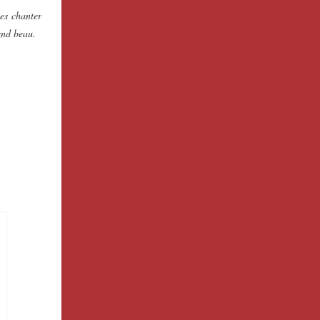
es chanter
end beau.