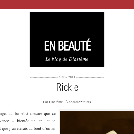
EN BEAUTÉ
Le blog de Diastème
----------------------- 6 Nov 2011 -----------------------
Rickie
3 commentaires
Par Diastème -
ange, au fur et à mesure que ce
avance – bientôt un an, et je
t que j’arrêterais au bout d’un an