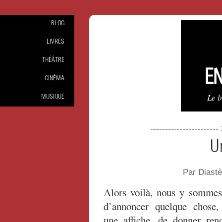
BLOG
LIVRES
THÉÂTRE
EN
CINÉMA
Le 
MUSIQUE
----------------------
U
Par Diast
Alors voilà, nous y somme
d’annoncer quelque chose,
une affiche, de donner ren