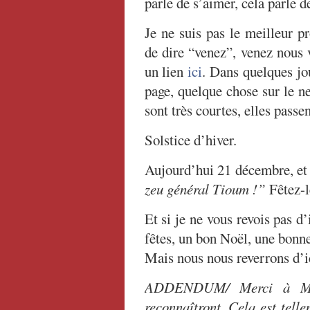
parle de s’aimer, cela parle d
Je ne suis pas le meilleur p
de dire “venez”, venez nous v
un lien
ici
. Dans quelques jou
page, quelque chose sur le n
sont très courtes, elles passe
Solstice d’hiver.
Aujourd’hui 21 décembre, et
zeu général Tioum !”
Fêtez-le
Et si je ne vous revois pas d’
fêtes, un bon Noël, une bonne
Mais nous nous reverrons d’ic
ADDENDUM/ Merci à Mari
reconnaîtront. Cela est telle