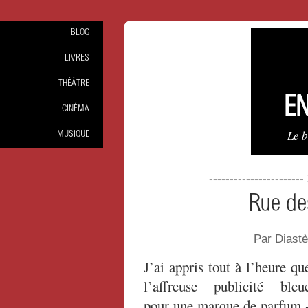
BLOG
LIVRES
THÉÂTRE
EN
CINÉMA
Le 
MUSIQUE
----------------------
Rue des
Par Diast
J’ai appris tout à l’heure qu
l’affreuse publicité bleu
pour une marque de parfum 