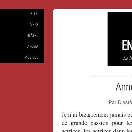
BLOG
LIVRES
THÉÂTRE
EN
CINÉMA
Le 
MUSIQUE
----------------------
Ann
Par Diast
Je n’ai bizarrement jamais e
de grande passion pour le
actrices, les actrices dans le