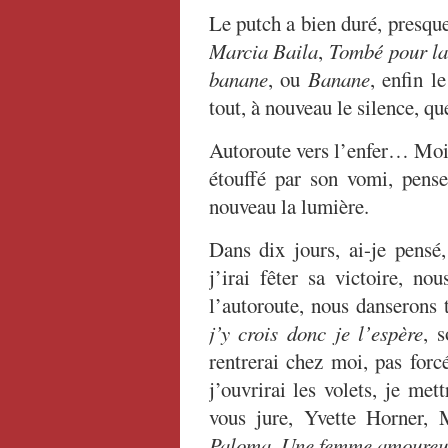
Le putch a bien duré, presqu
Marcia Baila
,
Tombé pour la
banane
, ou
Banane
, enfin l
tout, à nouveau le silence, qu
Autoroute vers l’enfer… Moi
étouffé par son vomi, penser
nouveau la lumière.
Dans dix jours, ai-je pensé,
j’irai fêter sa victoire, no
l’autoroute, nous danserons 
j’y crois donc je l’espère
, 
rentrerai chez moi, pas forc
j’ouvrirai les volets, je met
vous jure, Yvette Horner, 
Paloma
,
Une femme amoureu