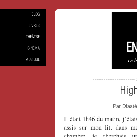
BLOG
LIVRES
THÉÂTRE
EN
CINÉMA
Le 
MUSIQUE
----------------------
High
Par Diast
Il était 1h46 du matin, j’étai
assis sur mon lit, dans m
chambre, je cherchais u