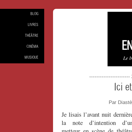
BLOG
LIVRES
THÉÂTRE
EN
CINÉMA
Le 
MUSIQUE
----------------------
Ici e
Par Diast
Je lisais l’avant nuit dernièr
la note d’intention d’u
metteur en scène de théâtr