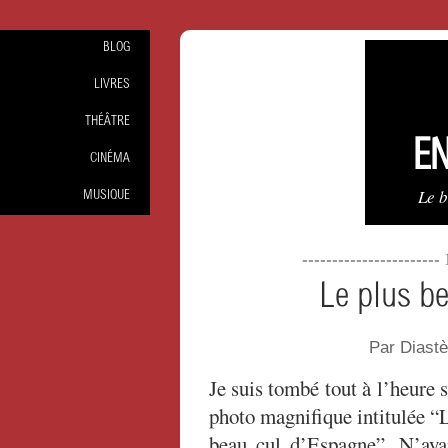
BLOG
LIVRES
THÉÂTRE
EN
CINÉMA
Le 
MUSIQUE
----------------------
Le plus b
Par Diast
Je suis tombé tout à l’heure 
photo magnifique intitulée “
beau cul d’Espagne”. N’aya