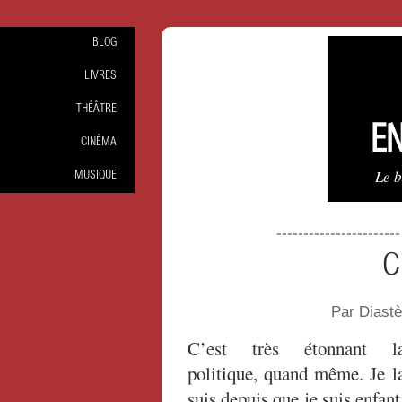
BLOG
LIVRES
THÉÂTRE
EN
CINÉMA
Le 
MUSIQUE
----------------------
C
Par Diast
C’est très étonnant l
politique, quand même. Je l
suis depuis que je suis enfant