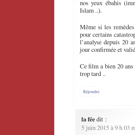
nos yeux ébahis (imm
Islam ..).
Même si les remèdes 
pour certains catastrop
l’analyse depuis 20 a
jour confirmée et vali
Ce film a bien 20 ans d
trop tard ..
Répondre
la fée
dit :
5 juin 2015 à 9 h 03 