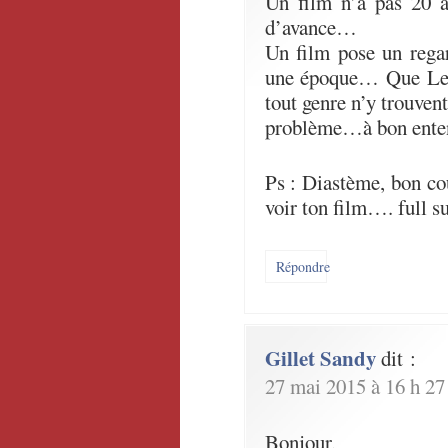
Un film n’a pas 20 
d’avance…
Un film pose un rega
une époque… Que Les 
tout genre n’y trouvent
problème…à bon ent
Ps : Diastème, bon cou
voir ton film…. full su
Répondre
Gillet Sandy
dit :
27 mai 2015 à 16 h 27
Bonjour,