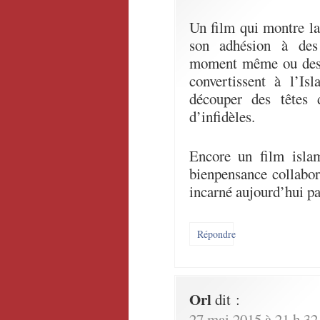
Un film qui montre la 
son adhésion à des
moment même ou des m
convertissent à l’Is
découper des têtes 
d’infidèles.
Encore un film islam
bienpensance collabo
incarné aujourd’hui pa
Répondre
Orl
dit :
27 mai 2015 à 21 h 32