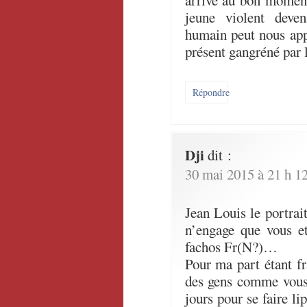
arrive au bon moment,
jeune violent deve
humain peut nous app
présent gangréné par l
Répondre
Dji
dit :
30 mai 2015 à 21 h 1
Jean Louis le portrai
n’engage que vous e
fachos Fr(N?)…
Pour ma part étant fr
des gens comme vous 
jours pour se faire li