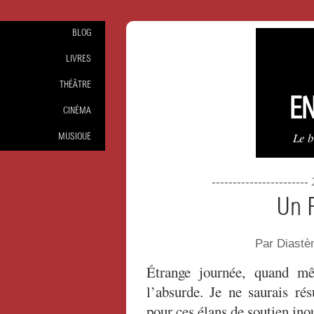
BLOG
LIVRES
THÉÂTRE
EN
CINÉMA
Le 
MUSIQUE
----------------------
Un F
Par Diastè
Étrange journée, quand m
l’absurde. Je ne saurais ré
pour ces élans de soutien inou