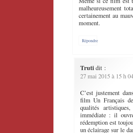
Même si ce film est tr
malheureusement tota
certainement au mauv
moment.
Répondre
Truti
dit :
27 mai 2015 à 15 h 0
C’est justement dans
film Un Français d
qualités artistiques
immédiate : il ouvr
rédemption est toujou
un éclairage sur le d