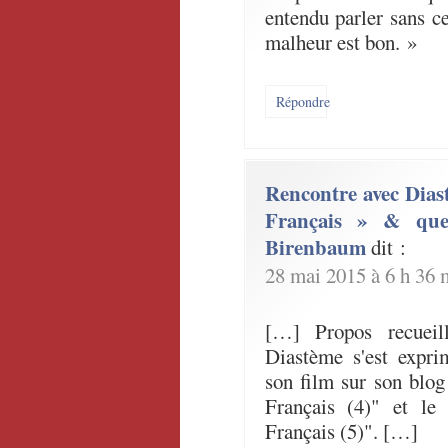
entendu parler sans c
malheur est bon. »
Répondre
Rencontre avec Diast
Français » & ques
Birenbaum
dit :
28 mai 2015 à 6 h 36 
[…] Propos recueil
Diastème s'est expri
son film sur son blog
Français (4)" et le
Français (5)". […]