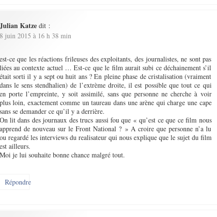
Julian Katze
dit :
8 juin 2015 à 16 h 38 min
est-ce que les réactions frileuses des exploitants, des journalistes, ne sont pas
liées au contexte actuel … Est-ce que le film aurait subi ce déchainement s’il
était sorti il y a sept ou huit ans ? En pleine phase de cristalisation (vraiment
dans le sens stendhalien) de l’extrème droite, il est possible que tout ce qui
en porte l’empreinte, y soit assimilé, sans que personne ne cherche à voir
plus loin, exactement comme un taureau dans une arène qui charge une cape
sans se demander ce qu’il y a derrière.
On lit dans des journaux des trucs aussi fou que « qu’est ce que ce film nous
apprend de nouveau sur le Front National ? » A croire que personne n’a lu
ou regardé les interviews du realisateur qui nous explique que le sujet du film
est ailleurs.
Moi je lui souhaite bonne chance malgré tout.
Répondre