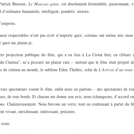
 Patrick Buisson,
Le Mauvais génie,
est absolument formidable, passionnant, e
 d’ordinaire humaniste, intelligent, pondéré, sérieux.
’emporte.
aussi respectables n’ont pas écrit n’importe quoi, certains ont même mis mon
 quoi me plains-je.
re projection publique du film, qui a eu lieu à La Ciotat hier, en clôture d
du Cinéma”, m’a procuré un plaisir rare – surtout que le film était projeté da
alle de cinéma au monde, le sublime Eden Théâtre, celui de
L’Arrivée d’un train
.
rais spectateurs voient le film, enfin nous en parlons – des spectateurs de to
sses, de tous bords. Et chacun me donne son avis, nous échangeons, d’accord o
ons. Chaleureusement. Nous buvons un verre, tout en continuant à parler du fil
ent vivant, enrichissant, intéressant, précieux.
 reste.