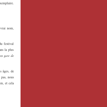
xemplaire.
 vrai nom,
u festival
ns la plus
 en gare de
us âges, de
u pas, nous
m, et cela