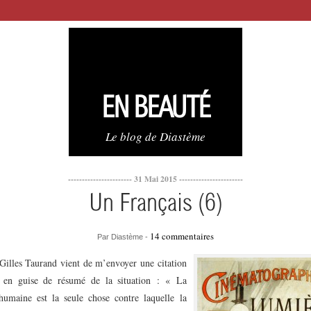
EN BEAUTÉ
Le blog de Diastème
----------------------- 31 Mai 2015 -----------------------
Un Français (6)
14 commentaires
Par Diastème -
illes Taurand vient de m’envoyer une citation
 en guise de résumé de la situation : « La
humaine est la seule chose contre laquelle la