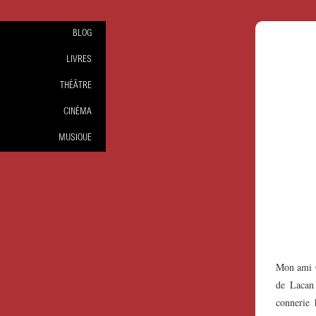
BLOG
LIVRES
THÉÂTRE
CINÉMA
MUSIQUE
Mon ami G
de Lacan
connerie 