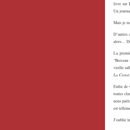
livre sur
Un journal
Mais je m
D’autres 
alors… De
La premiè
“Berceau 
vieille s
La Ciotat
Enfin de v
toutes cla
nous parl
est tellem
J’oublie le