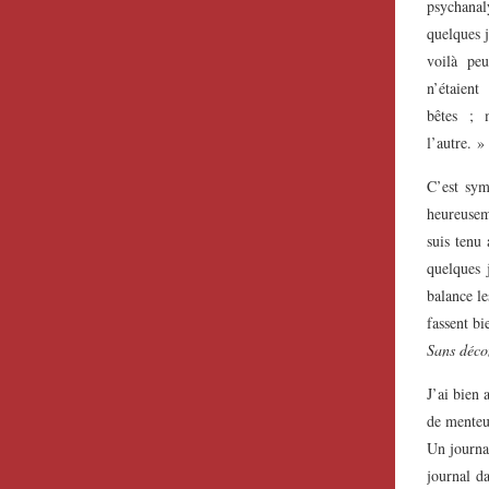
psychanal
quelques 
voilà p
n’étaient
bêtes ; 
l’autre. »
C’est sym
heureuseme
suis tenu
quelques 
balance le
fassent b
Sans déco
J’ai bien 
de mente
Un journal
journal d