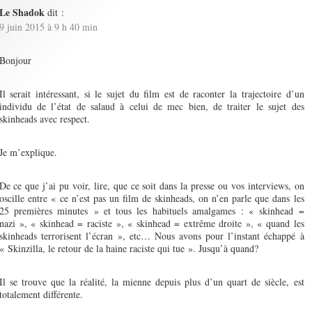
Le Shadok
dit :
9 juin 2015 à 9 h 40 min
Bonjour
Il serait intéressant, si le sujet du film est de raconter la trajectoire d’un
individu de l’état de salaud à celui de mec bien, de traiter le sujet des
skinheads avec respect.
Je m’explique.
De ce que j’ai pu voir, lire, que ce soit dans la presse ou vos interviews, on
oscille entre « ce n’est pas un film de skinheads, on n’en parle que dans les
25 premières minutes » et tous les habituels amalgames : « skinhead =
nazi », « skinhead = raciste », « skinhead = extrême droite », « quand les
skinheads terrorisent l’écran », etc… Nous avons pour l’instant échappé à
« Skinzilla, le retour de la haine raciste qui tue ». Jusqu’à quand?
Il se trouve que la réalité, la mienne depuis plus d’un quart de siècle, est
totalement différente.