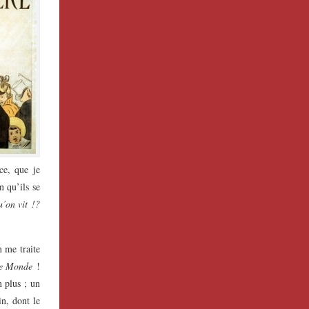
ce, que je
n qu’ils se
u’on vit !?
n me traite
e Monde
!
n plus ; un
n, dont le