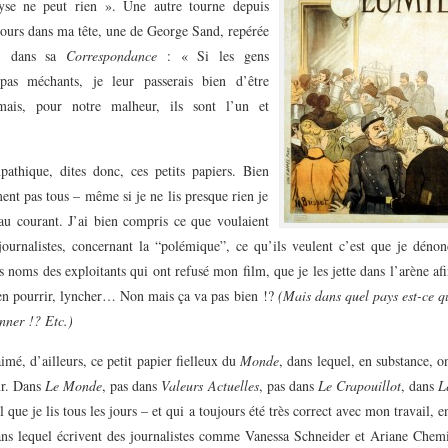
yse ne peut rien ». Une autre tourne depuis
jours dans ma tête, une de George Sand, repérée
eu dans sa
Correspondance
: « Si les gens
 pas méchants, je leur passerais bien d’être
mais, pour notre malheur, ils sont l’un et
pathique, dites donc, ces petits papiers. Bien
nt pas tous – même si je ne lis presque rien je
 au courant. J’ai bien compris ce que voulaient
journalistes, concernant la “polémique”, ce qu’ils veulent c’est que je dénon
s noms des exploitants qui ont refusé mon film, que je les jette dans l’arène afi
ien pourrir, lyncher… Non mais ça va pas bien !?
(Mais dans quel pays est-ce q
nner !? Etc.)
aimé, d’ailleurs, ce petit papier fielleux du
Monde
, dans lequel, en substance, o
ur. Dans
Le Monde
, pas dans
Valeurs Actuelles
, pas dans
Le Crapouillot
, dans
L
 que je lis tous les jours – et qui a toujours été très correct avec mon travail, e
ans lequel écrivent des journalistes comme Vanessa Schneider et Ariane Chemi