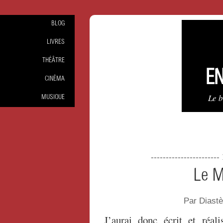
BLOG
LIVRES
THÉÂTRE
EN
CINÉMA
Le 
MUSIQUE
----------------------
Le M
Par Diast
J’aurai donc écrit et réal