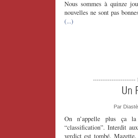
Nous sommes à quinze jours
nouvelles ne sont pas bonnes
(...)
----------------------
Un F
Par Diast
On n’appelle plus ça la
“classification”. Interdit a
verdict est tombé. Mazette,