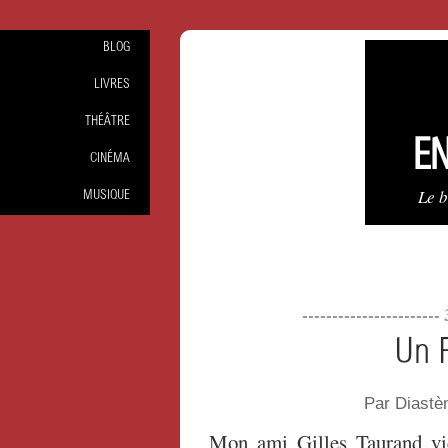
BLOG
LIVRES
THÉÂTRE
EN
CINÉMA
Le 
MUSIQUE
----------------------
Un F
Par Diastè
Mon ami Gilles Taurand vi