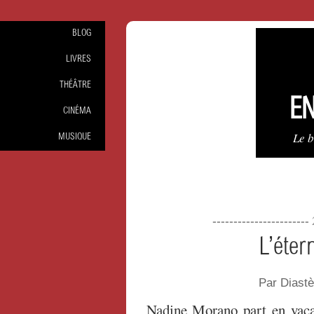
BLOG
LIVRES
THÉÂTRE
EN
CINÉMA
Le 
MUSIQUE
----------------------
L’éter
Par Diast
Nadine Morano part en vaca