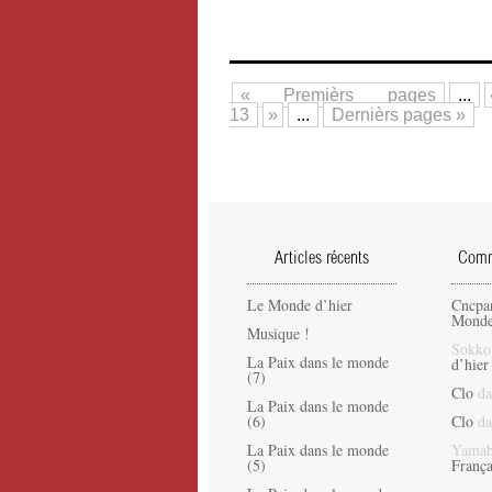
« Premièrs pages
...
13
»
...
Dernièrs pages »
Articles récents
Comme
Le Monde d’hier
Cncpa
Monde
Musique !
Sokko
La Paix dans le monde
d’hier
(7)
Clo
da
La Paix dans le monde
(6)
Clo
da
La Paix dans le monde
Yamah
(5)
França