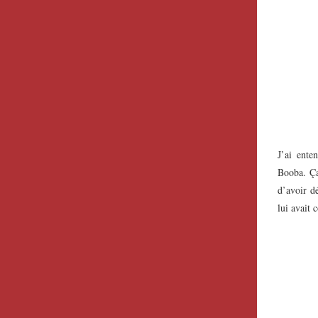
J’ai ente
Booba. Ça
d’avoir d
lui avait 