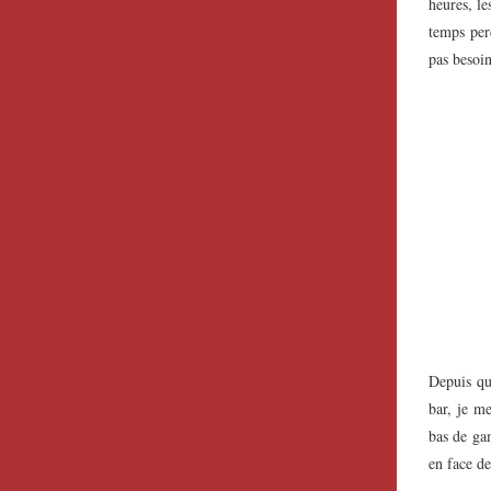
heures, le
temps per
pas besoi
Depuis qu
bar, je me
bas de ga
en face d