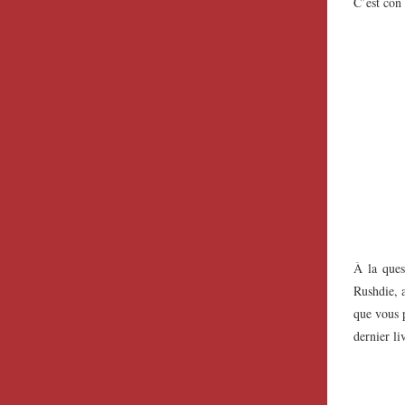
C’est con
À la ques
Rushdie, a
que vous p
dernier li