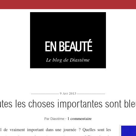
EN BEAUTÉ
Le blog de Diastème
----------------------- 9 Avr 2013 -----------------------
tes les choses importantes sont bl
1 commentaire
Par Diastème -
il de vraiment important dans une journée ? Quelles sont les