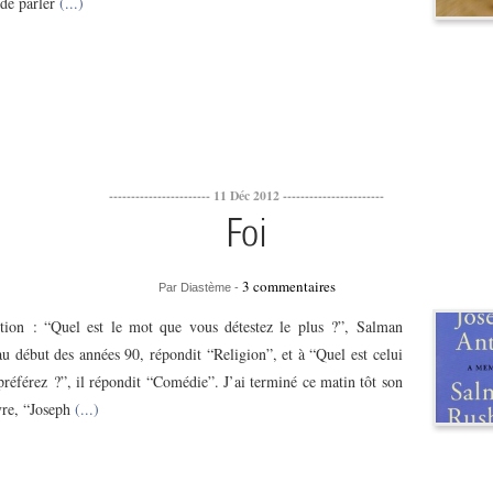
 de parler
(...)
----------------------- 11 Déc 2012 -----------------------
Foi
3 commentaires
Par Diastème -
tion : “Quel est le mot que vous détestez le plus ?”, Salman
u début des années 90, répondit “Religion”, et à “Quel est celui
référez ?”, il répondit “Comédie”. J’ai terminé ce matin tôt son
vre, “Joseph
(...)