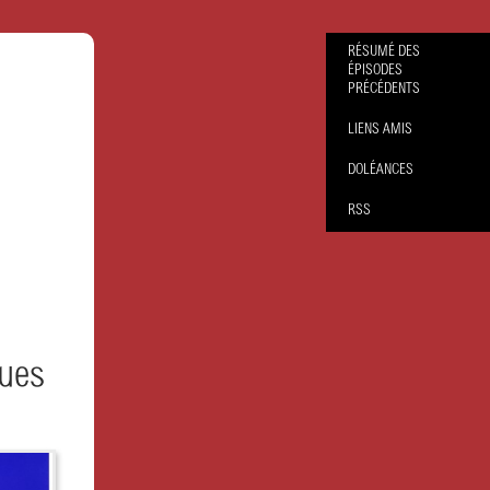
RÉSUMÉ DES
ÉPISODES
PRÉCÉDENTS
LIENS AMIS
DOLÉANCES
RSS
eues