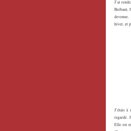
J’ai rende
Brébant, b
devenue. 
hiver, et 
J’étais à
regardé. 
Elle est m