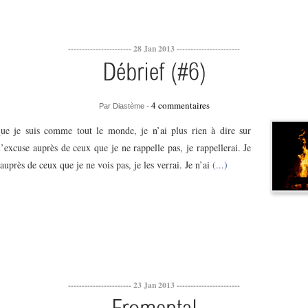
----------------------- 28 Jan 2013 -----------------------
Débrief (#6)
4 commentaires
Par Diastème -
que je suis comme tout le monde, je n’ai plus rien à dire sur
’excuse auprès de ceux que je ne rappelle pas, je rappellerai. Je
uprès de ceux que je ne vois pas, je les verrai. Je n’ai
(...)
----------------------- 23 Jan 2013 -----------------------