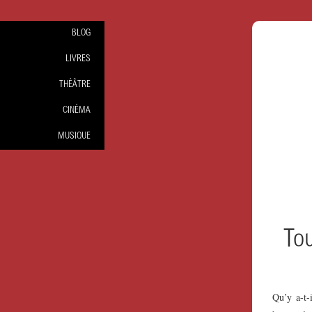
BLOG
LIVRES
THÉÂTRE
CINÉMA
MUSIQUE
Tou
Qu’y a-t-