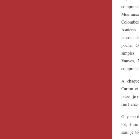
comprend
Moulinea
Colombes
Asnières. 
je conna
poche. Ou
simples
Vanves, 
comprends
À chaque
Carton et
passe, je 
rue Félix-
Guy me di
tôt, il me
sais, je 