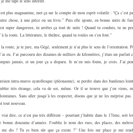
 je me tape le sens interdit.
est plus magnanime, met ça sur le compte de mon esprit volatile : “Ça c’est p
autre chose, à une pièce ou un livre.” Puis elle ajoute, en bonne mère de fam
est super dangereux, tu arrêtes ça tout de suite ! Quand tu conduis, tu ne pe
’à la route. La littérature, le théâtre, quand tu roules on s’en fout.”
 la route, je te jure, ma Gégé, seulement je n’ai plus le sens de l’orientation. 
l’ai eu. J’ai parcouru des dizaines de milliers de kilomètres, j’étais un parfait c
mpais jamais, et un jour ça a disparu. Je m’en suis foutu, je crois. J’ai pen
risien intra-muros ayatollesque (pléonasme), se perdre dans des banlieues loin
mbler très étrange, cela va de soi, même. Or il se trouve que j’en viens, m
lointaines. Sans aller jusqu’à les respecter, disons que je ne les méprise pas
st tout nouveau.
 vrai dire, ce n’est pas très différent – pourtant j’habite dans le 17ème, soit lo
e bonne douzaine d’années. J’oublie le nom des rues, des places, des métro
u me dis ? Tu es bien sûr que ça existe ?” Une fois sur place je me ren