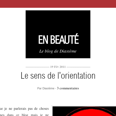
EN BEAUTÉ
Le blog de Diastème
----------------------- 19 Fév 2011 -----------------------
Le sens de l’orientation
3 commentaires
Par Diastème -
que je ne parlerais pas de choses
imes dans ce blog mais je ne