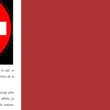
 ce qui se
ètres de la
ucoup plus
 débile, je
a station-