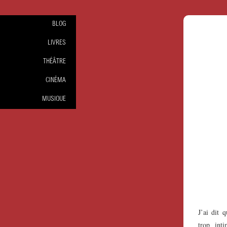
BLOG
LIVRES
THÉÂTRE
CINÉMA
MUSIQUE
J’ai dit 
trop int