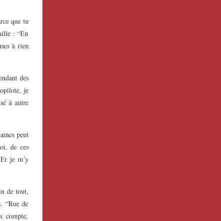
arce que tu
ille : “En
nses à rien
Pendant des
opilote, je
sé à autre
taines peut
oi, de ces
. Et je m’y
in de tout,
s. “Rue de
ds compte,