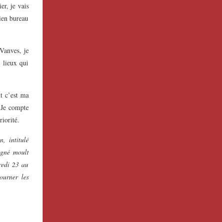
er, je vais
cien bureau
 Vanves, je
 lieux qui
nt c’est ma
. Je compte
iorité.
, intitulé
agné moult
redi 23 au
ourner les