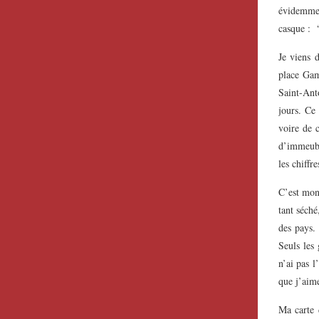
évidemmen
casque : 
Je viens 
place Gam
Saint-Ant
jours. Ce
voire de 
d’immeubl
les chiffr
C’est mon 
tant séché
des pays. 
Seuls les 
n’ai pas l
que j’aime
Ma carte 