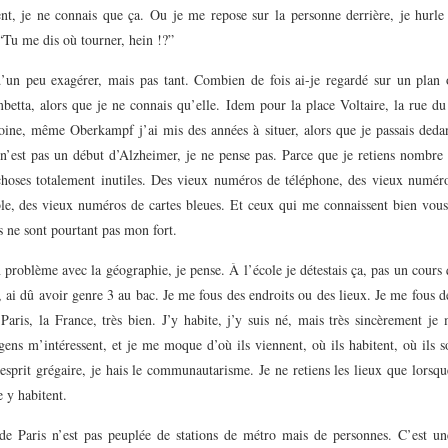
t, je ne connais que ça. Ou je me repose sur la personne derrière, je hurl
“Tu me dis où tourner, hein !?”
d’un peu exagérer, mais pas tant. Combien de fois ai-je regardé sur un plan o
betta, alors que je ne connais qu’elle. Idem pour la place Voltaire, la rue d
oine, même Oberkampf j’ai mis des années à situer, alors que je passais dedan
 n’est pas un début d’Alzheimer, je ne pense pas. Parce que je retiens nombre 
choses totalement inutiles. Des vieux numéros de téléphone, des vieux numér
e, des vieux numéros de cartes bleues. Et ceux qui me connaissent bien vous 
es ne sont pourtant pas mon fort.
problème avec la géographie, je pense. À l’école je détestais ça, pas un cours 
, ai dû avoir genre 3 au bac. Je me fous des endroits ou des lieux. Je me fous de
Paris, la France, très bien. J’y habite, j’y suis né, mais très sincèrement je
gens m’intéressent, et je me moque d’où ils viennent, où ils habitent, où ils s
’esprit grégaire, je hais le communautarisme. Je ne retiens les lieux que lorsq
 y habitent.
de Paris n’est pas peuplée de stations de métro mais de personnes. C’est un