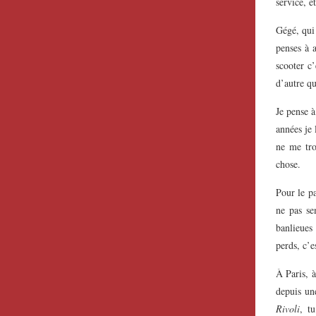
service, et
Gégé, qui 
penses à 
scooter c’
d’autre qu
Je pense à
années je 
ne me tro
chose.
Pour le pa
ne pas se
banlieues 
perds, c’e
À Paris, à
depuis un
Rivoli
, t