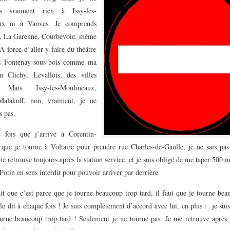
s vraiment rien à Issy-les-
ux ni à Vanves. Je comprends
, La Garenne, Courbevoie, même
À force d’aller y faire du théâtre
is Fontenay-sous-bois comme ma
 Clichy, Levallois, des villes
. Mais Issy-les-Moulineaux,
Malakoff, non, vraiment, je ne
 pas.
 fois que j’arrive à Corentin-
 que je tourne à Voltaire pour prendre rue Charles-de-Gaulle, je ne sais pas
me retrouve toujours après la station service, et je suis obligé de me taper 500 m
Potin en sens interdit pour pouvoir arriver par derrière.
t que c’est parce que je tourne beaucoup trop tard, il faut que je tourne bea
 le dit à chaque fois ! Je suis complètement d’accord avec lui, en plus : je suis
tourne beaucoup trop tard ! Seulement je ne tourne pas. Je me retrouve après l