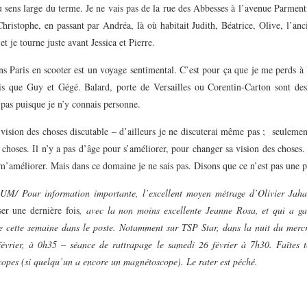
 sens large du terme. Je ne vais pas de la rue des Abbesses à l’avenue Parmenti
hristophe, en passant par Andréa, là où habitait Judith, Béatrice, Olive, l’an
et je tourne juste avant Jessica et Pierre.
s Paris en scooter est un voyage sentimental. C’est pour ça que je me perds à
is que Guy et Gégé. Balard, porte de Versailles ou Corentin-Carton sont des
 pas puisque je n’y connais personne.
vision des choses discutable – d’ailleurs je ne discuterai même pas ; seuleme
 choses. Il n’y a pas d’âge pour s’améliorer, pour changer sa vision des choses
’améliorer. Mais dans ce domaine je ne sais pas. Disons que ce n’est pas une pr
 Pour information importante, l’excellent moyen métrage d’Olivier Jahan
er une dernière fois
, avec la non moins excellente Jeanne Rosa, et qui a g
se cette semaine dans le poste. Notamment sur TSP Star, dans la nuit du merc
février, à 0h35 – séance de rattrapage le samedi 26 février à 7h30. Faîtes t
opes (si quelqu’un a encore un magnétoscope). Le rater est péché.