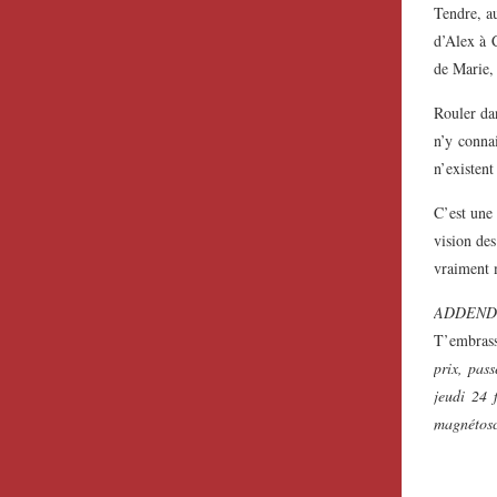
Tendre, au
d’Alex à C
de Marie, 
Rouler dan
n’y conna
n’existent
C’est une 
vision des
vraiment m
ADDENDUM/
T’embrass
prix, pas
jeudi 24 
magnétosc