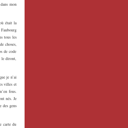
e dans mon
ù était la
u Faubourg
s tous les
de choses,
os de code
le diront,
que je n’ai
s villes et
 m’en fous.
ont nés. Je
ue des gens
e carte du