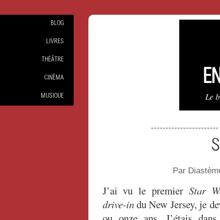
BLOG
LIVRES
THÉÂTRE
EN
CINÉMA
Le 
MUSIQUE
----------------------
S
Par Diastèm
J’ai vu le premier
Star W
drive-in
du New Jersey, je dev
ou onze ans. J’étais dans