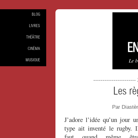
BLOG
LIVRES
THÉÂTRE
EN
CINÉMA
Le 
MUSIQUE
----------------------
Les rè
Par Diastè
J’adore l’idée qu’un jour u
type ait inventé le rugby. I
faut quand même êtr