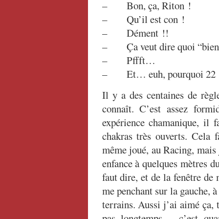
– Bon, ça, Riton !
– Qu’il est con !
– Dément !!
– Ça veut dire quoi “bien 
– Pffft…
– Et… euh, pourquoi 22 
Il y a des centaines de règ
connaît. C’est assez form
expérience chamanique, il fa
chakras très ouverts. Cela f
même joué, au Racing, mais j
enfance à quelques mètres d
faut dire, et de la fenêtre d
me penchant sur la gauche, à l
terrains. Aussi j’ai aimé ça, t
pas longtemps – c’est qu