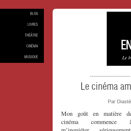
BLOG
LIVRES
THÉÂTRE
EN
CINÉMA
Le 
MUSIQUE
----------------------
Le cinéma amé
Par Diast
Mon goût en matière d
cinéma commence 
m’inquiéter sérieusement