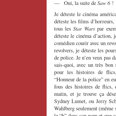
— Oui, la suite de
Saw 6
!
Je déteste le cinéma américa
déteste les films d’horreurs, 
tous les
Star Wars
par exem
déteste le cinéma d’action, 
comédien courir avec un revolv
revolvers, je déteste les pour
de police. Je n’en veux pas 
sais-quoi, avec un très bon
pour les histoires de flic
“Honneur de la police” en eux
fous des histoires de flics,
matin, et je trouve ça dése
Sydney Lumet, ou Jerry Sch
Wahlberg seulement (même si 
le “h” dans son nom et que ça