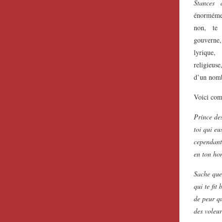
Stances 
énormémen
non, te 
gouvern
lyrique,
religieus
d’un nomb
Voici com
Prince des
toi qui eu
cependant
en ton ho
Sache que 
qui te fit
de peur qu
des voleur