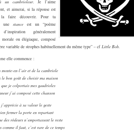
à un cambrioleur
. Je l’aime
t, et aimerai, si la réponse est
la faire découvrir. Pour ta
e, une
stance
est un “poème
 d’inspiration généralement
e, morale ou élégiaque, composé
re variable de strophes habituellement du même type” – cf
Little Bob.
me elle commence :
 monte-en-l’air et de la cambriole
s le bon goût de choisir ma maison
 que je colportais mes gaudrioles
nneur j’ai composé cette chanson
j’apprécie à sa valeur le geste
 bien fermer la porte en repartant
e des rôdeurs n’emportassent le reste
s comme il faut, c’est rare de ce temps