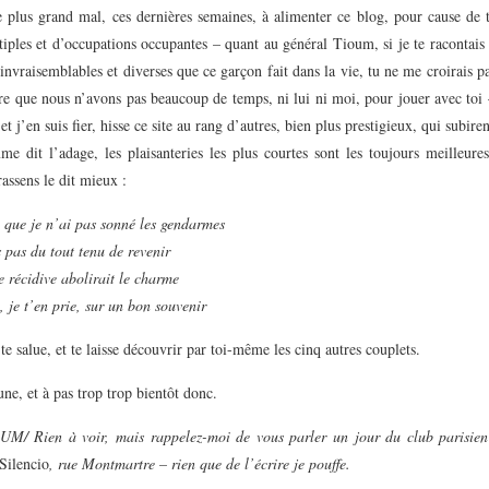
le plus grand mal, ces dernières semaines, à alimenter ce blog, pour cause de 
iples et d’occupations occupantes – quant au général Tioum, si je te racontai
invraisemblables et diverses que ce garçon fait dans la vie, tu ne me croirais p
ire que nous n’avons pas beaucoup de temps, ni lui ni moi, pour jouer avec toi
 et j’en suis fier, hisse ce site au rang d’autres, bien plus prestigieux, qui subir
e dit l’adage, les plaisanteries les plus courtes sont les toujours meilleure
ssens le dit mieux :
 que je n’ai pas sonné les gendarmes
s pas du tout tenu de revenir
 récidive abolirait le charme
, je t’en prie, sur un bon souvenir
 te salue, et te laisse découvrir par toi-même les cinq autres couplets.
ne, et à pas trop trop bientôt donc.
 Rien à voir, mais rappelez-moi de vous parler un jour du club parisie
Silencio
, rue Montmartre – rien que de l’écrire je pouffe.