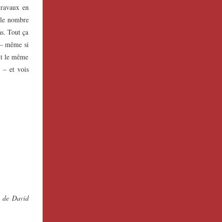
travaux en
s le nombre
as. Tout ça
 – même si
ent le même
s – et vois
n de David