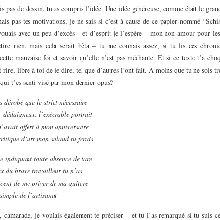
ais pas de dessin, tu as compris l’idée. Une idée généreuse, comme était le gra
nais pas tes motivations, je ne sais si c’est à cause de ce papier nommé “Schi
vouais avec un peu d’excès – et d’esprit je l’espère – mon non-amour pour les
etire rien, mais cela serait bêta – tu me connais assez, si tu lis ces chroni
cette mauvaise foi et savoir qu’elle n’est pas méchante. Et si ce texte t’a choq
it rire, libre à toi de le dire, tel que d’autres l’ont fait. À moins que tu ne sois t
, qui t’es senti visé par mon dernier opus?
 dérobé que le strict nécessaire
, dédaigneux, l’exécrable portrait
’avait offert à mon anniversaire
ritique d’art mon salaud tu ferais
e indiquant toute absence de tare
x du brave travailleur tu n’as
écent de me priver de ma guitare
 simple de l’artisanat
, camarade, je voulais également te préciser – et tu l’as remarqué si tu suis c