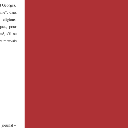
nd Georges.
sme”, dans
 religions.
ques, pour
ué, s’il ne
rès mauvais
e journal –