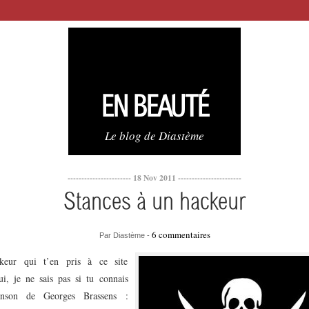
EN BEAUTÉ
Le blog de Diastème
----------------------- 18 Nov 2011 -----------------------
Stances à un hackeur
6 commentaires
Par Diastème -
keur qui t’en pris à ce site
ui, je ne sais pas si tu connais
anson de Georges Brassens :