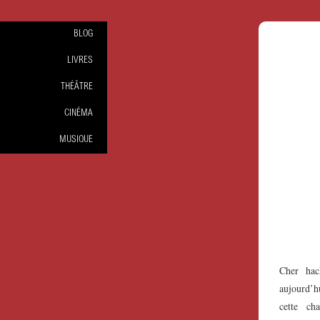
BLOG
LIVRES
THÉÂTRE
CINÉMA
MUSIQUE
Cher hac
aujourd’h
cette ch