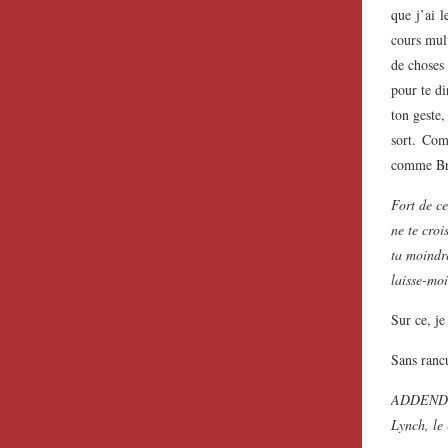
que j’ai 
cours mult
de choses 
pour te d
ton geste,
sort. Comm
comme Bra
Fort de ce
ne te croi
ta moindre
laisse-moi
Sur ce, je
Sans rancu
ADDENDUM/
Lynch, le