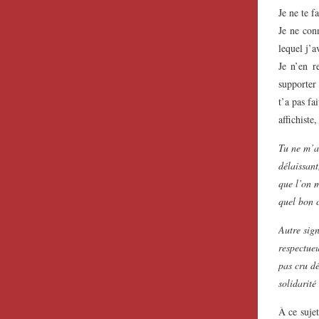
Je ne te f
Je ne con
lequel j’a
Je n’en r
supporter 
t’a pas fa
affichiste
Tu ne m’as
délaissant
que l’on m
quel bon c
Autre sign
respectueu
pas cru d
solidarité
À ce sujet