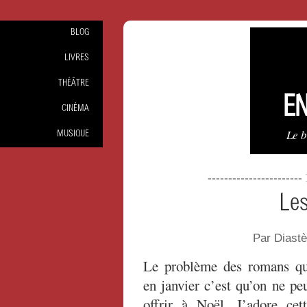
BLOG
LIVRES
THÉÂTRE
EN
CINÉMA
Le 
MUSIQUE
----------------------
Le
Par Diast
Le problème des romans qu
en janvier c’est qu’on ne pe
offrir à Noël. J’adore cet