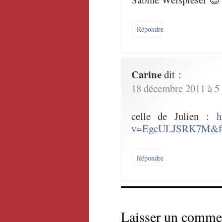
Répondre
Carine
dit :
18 décembre 2011 à 5
celle de Julien :
h
v=EgcULJSRK7M&fea
Répondre
Laisser un comme