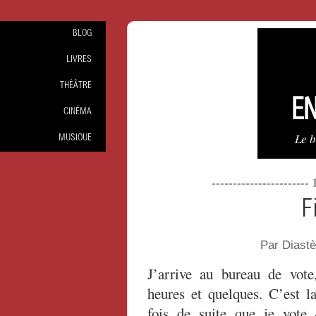
BLOG
LIVRES
THÉÂTRE
EN
CINÉMA
Le 
MUSIQUE
-----------------------
F
Par Diast
J’arrive au bureau de vote
heures et quelques. C’est l
fois de suite que je vote