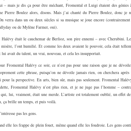
ui – mais je dis ça pour être méchant, Fromental et Luigi étaient des génies 
 Pierre Boulez alors, disons. Mais j’ai chanté du Pierre Boulez, donc je n
 On verra dans un ou deux siècles si sa musique se joue encore (contrairement 
llyday ou de Mylène Farmer, oui).
 Halévy était le cauchemar de Berlioz, son pire ennemi – avec Cherubini. Le
a misère, l’ont humilié. Et comme les deux avaient le pouvoir, cela était tellem
lui avait du talent, un vrai, nouveau, et cela les insupportait.
 sur Fromental Halévy ce soir, ce n’est pas pour une raison que je ne dévoile
roprement cette phrase, puisqu’on ne dévoile jamais rien, on cherchera après
i pour la perspective. En arts, bien sûr, mais pas seulement. Fromental Halév
dette, Fromental Halévy n’est plus rien, et je ne juge pas l’homme – contr
qui, lui, vraiment, était une merde. L’artiste est totalement oublié, un effet 
, ça brille un temps, et puis voilà.
intéresse pas les gens.
d elle les frappe de plein fouet, même quand elle les foudroie. Les gens conti