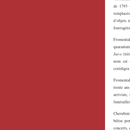
de 1793 –
remplacé
d’objets 
fourragère
Fromental
quarantai
Juive
(trè
nom est 
corédigea 
Fromental
trente an
arriviste
funéraille
Cherubini
bêtise pe
concerts,