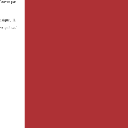
’ouvre pas
usique, là,
ns qui ont