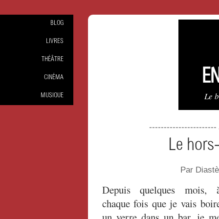
BLOG
LIVRES
THÉÂTRE
EN
CINÉMA
Le 
MUSIQUE
----------------------
Le hors-
Par Diast
Depuis quelques mois, 
chaque fois que je vais boir
un verre dans un bar, je m