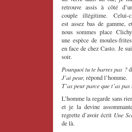
retrouve assis à côté d’u
couple illégitime. Celui-c
est assez bas de gamme, e
nous sommes place Clichy
une espèce de moules-frites
en face de chez Casto. Je suis
soir.
Pourquoi tu te barres pas ?
d
J’ai peur,
répond l’homme.
T’as peur parce que t’as pas l
L’homme la regarde sans rie
et je la devine assommante
regrette d’avoir écrit
Une Sc
de là.