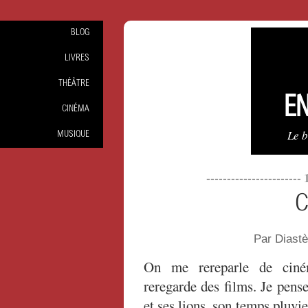
BLOG
LIVRES
THÉÂTRE
EN
CINÉMA
Le 
MUSIQUE
-----------------------
C
Par Diast
On me rereparle de ciné
reregarde des films. Je pens
et ses lions, son temps pluvi