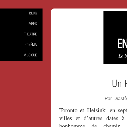
BLOG
LIVRES
THÉÂTRE
EN
CINÉMA
Le 
MUSIQUE
----------------------
Un F
Par Diast
Toronto et Helsinki en sep
villes et d’autres dates 
bonhomme de chemin (ex