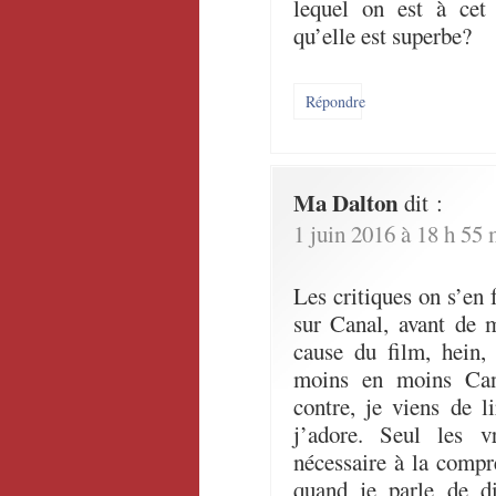
lequel on est à cet
qu’elle est superbe?
Répondre
Ma Dalton
dit :
1 juin 2016 à 18 h 55 
Les critiques on s’en f
sur Canal, avant de 
cause du film, hein,
moins en moins Cana
contre, je viens de l
j’adore. Seul les vr
nécessaire à la comp
quand je parle de di