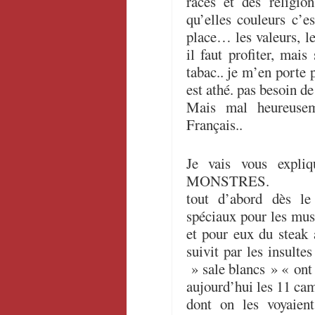
races et des religio
qu’elles couleurs c’es
place… les valeurs, le 
il faut profiter, mais
tabac.. je m’en porte 
est athé. pas besoin d
Mais mal heureuse
Français..
Je vais vous expli
MONSTRES.
tout d’abord dès le
spéciaux pour les mu
et pour eux du steak 
suivit par les insult
» sale blancs » « ont 
aujourd’hui les 11 cam
dont on les voyaient