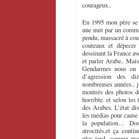
courageux..
En 1995 mon père se f
une nuit par un comma
pendu, massacré à cou
couteaux et dépecer
dessinant la France av
et parler Arabe.. Mai
Gendarmes nous on d
d’agression des di
nombreuses années.. ju
montrés des photos d
horrible. et selon les
des Arabes. L’état dis
les médias pour cause 
la population… Don
atrocités.et ça conti
plus tard, comme mon