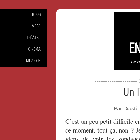
BLOG
LIVRES
THÉÂTRE
EN
CINÉMA
Le 
MUSIQUE
----------------------
Un F
Par Diastè
C’est un peu petit difficile e
ce moment, tout ça, non ? J
viens de voir les sondage