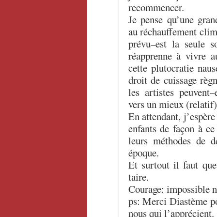
recommencer.
Je pense qu’une gran
au réchauffement clima
prévu–est la seule s
réapprenne à vivre a
cette plutocratie nau
droit de cuissage règ
les artistes peuvent
vers un mieux (relatif)
En attendant, j’espèr
enfants de façon à ce 
leurs méthodes de dé
époque.
Et surtout il faut qu
taire.
Courage: impossible n
ps: Merci Diastème po
nous qui l’apprécient.