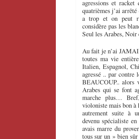
agressions et racket
quatrièmes j’ai arrêté 
a trop et on peut 
considère pas les bla
Seul les Arabes, Noir 
Au fait je n’ai JAMA
toutes ma vie entiè
Italien, Espagnol, C
agressé .. par contre 
BEAUCOUP.. alors vos
Arabes qui se font a
marche plus… Bref, 
violoniste mais bon à l
autrement suite à u
devenu spécialiste e
avais marre du prove
tous sur un » bien sûr