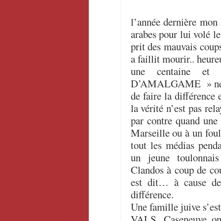
l’année dernière mon P
arabes pour lui volé le
prit des mauvais coups,
a faillit mourir.. heu
une centaine e
D’AMALGAME » ne mar
de faire la différence
la vérité n’est pas rel
par contre quand une 
Marseille ou à un foul
tout les médias pen
un jeune toulonnai
Clandos à coup de cou
est dit… à cause de
différence.
Une famille juive s’est
VALS, Caseneuve ont