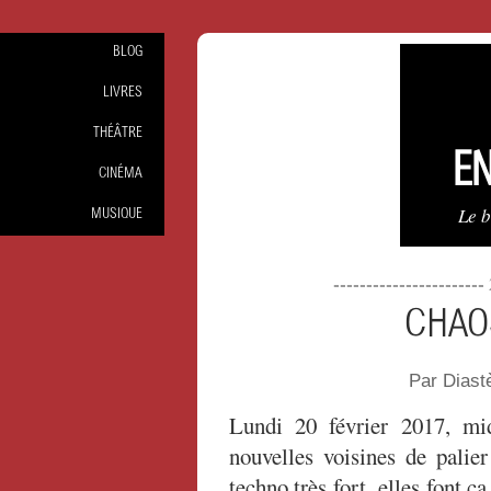
BLOG
LIVRES
THÉÂTRE
EN
CINÉMA
Le 
MUSIQUE
----------------------
CHAO
Par Dias
Lundi 20 février 2017, mi
nouvelles voisines de palie
techno très fort, elles font ça