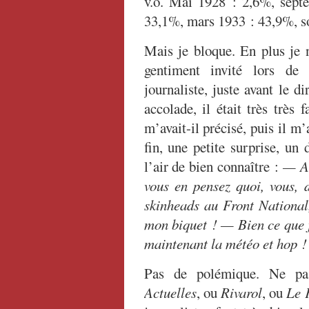
v.o. Mai 1928 : 2,6%, sep
33,1%, mars 1933 : 43,9%, so
Mais je bloque. En plus je 
gentiment invité lors de
journaliste, juste avant le d
accolade, il était très très
m’avait-il précisé, puis il m’
fin, une petite surprise, un 
l’air de bien connaître :
— Al
vous en pensez quoi, vous,
skinheads au Front National,
mon biquet ! — Bien ce que j
maintenant la météo et hop 
Pas de polémique. Ne p
Actuelles
, ou
Rivarol
, ou
Le 