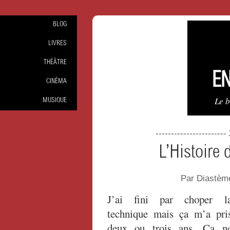
BLOG
LIVRES
THÉÂTRE
EN
CINÉMA
Le 
MUSIQUE
-----------------------
L’Histoire 
Par Diastèm
J’ai fini par choper l
technique mais ça m’a pri
deux ou trois ans. Ça n