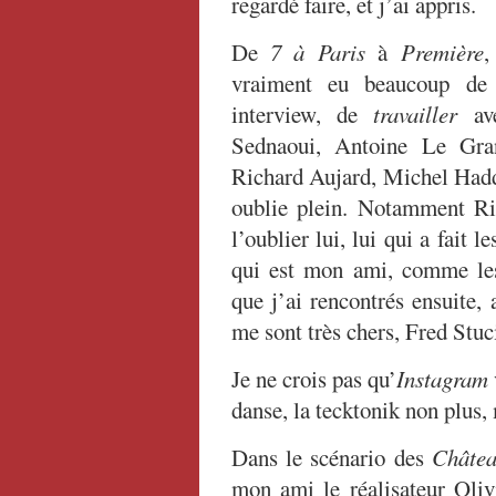
regardé faire, et j’ai appris.
De
7 à Paris
à
Première
,
vraiment eu beaucoup de 
interview, de
travailler
ave
Sednaoui, Antoine Le Gran
Richard Aujard, Michel Haddi
oublie plein. Notamment Ri
l’oublier lui, lui qui a fait 
qui est mon ami, comme les
que j’ai rencontrés ensuite, 
me sont très chers, Fred Stuc
Je ne crois pas qu’
Instagram
danse, la tecktonik non plus, 
Dans le scénario des
Châtea
mon ami le réalisateur Olivi