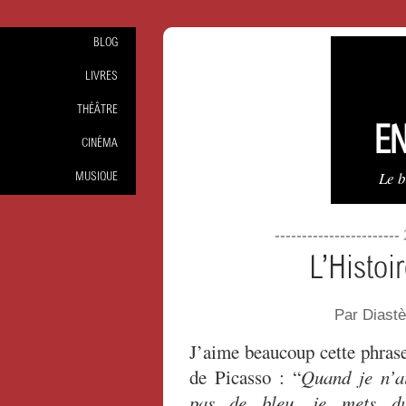
BLOG
LIVRES
THÉÂTRE
EN
CINÉMA
Le 
MUSIQUE
-----------------------
L’Histoi
Par Diast
J’aime beaucoup cette phras
de Picasso : “
Quand je n’a
pas de bleu, je mets d