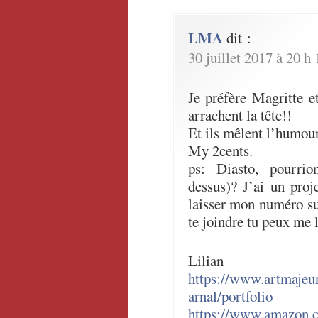
LMA
dit :
30 juillet 2017 à 20 h
Je préfère Magritte e
arrachent la tête!!
Et ils mêlent l’humour 
My 2cents.
ps: Diasto, pourrio
dessus)? J’ai un proj
laisser mon numéro sur
te joindre tu peux me
Lilian
https://www.artmajeur
arnal/portfolio
https://www.amazon.