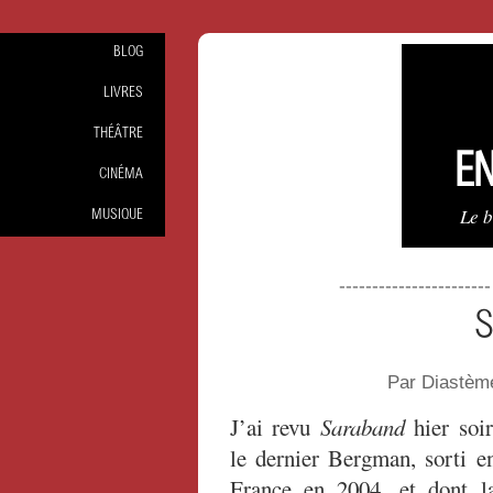
BLOG
LIVRES
THÉÂTRE
EN
CINÉMA
Le 
MUSIQUE
----------------------
S
Par Diastèm
J’ai revu
Saraband
hier soir
le dernier Bergman, sorti e
France en 2004, et dont l