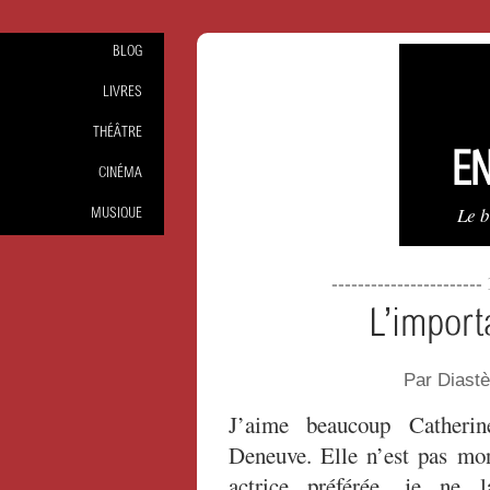
BLOG
LIVRES
THÉÂTRE
EN
CINÉMA
Le 
MUSIQUE
----------------------
L’importa
Par Diast
J’aime beaucoup Catherin
Deneuve. Elle n’est pas mo
actrice préférée, je ne l