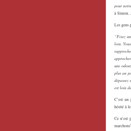
pour notre
à Simon. J
Les gens p
“Fixez un
loin. Vous
rapproche
approcher,
une odeur,
plus au po
dépassez s
est loin d
C’est un 
hésité à l
Ce n’est p
marchons”