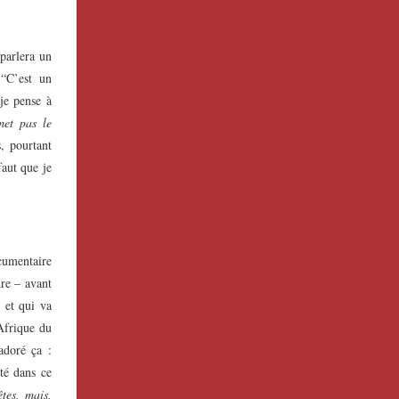
parlera un
“C’est un
 je pense à
met pas le
, pourtant
faut que je
cumentaire
re – avant
, et qui va
 Afrique du
adoré ça :
uté dans ce
tes, mais,