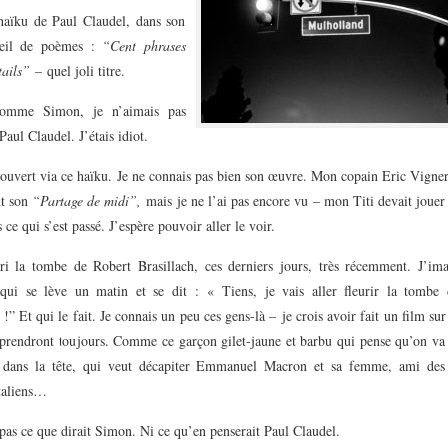
haïku de Paul Claudel, dans son
ueil de poèmes :
“Cent phrases
tails”
– quel joli titre.
comme Simon, je n’aimais pas
Paul Claudel. J’étais idiot.
écouvert via ce haïku. Je ne connais pas bien son œuvre. Mon copain Eric Vigne
t son
“Partage de midi”,
mais je ne l’ai pas encore vu – mon Titi devait jouer
s ce qui s’est passé. J’espère pouvoir aller le voir.
ri la tombe de Robert Brasillach, ces derniers jours, très récemment. J’ima
qui se lève un matin et se dit : « Tiens, je vais aller fleurir la tombe
 !” Et qui le fait. Je connais un peu ces gens-là – je crois avoir fait un film su
rprendront toujours. Comme ce garçon gilet-jaune et barbu qui pense qu’on va 
e dans la tête, qui veut décapiter Emmanuel Macron et sa femme, ami des
italiens…
 pas ce que dirait Simon. Ni ce qu’en penserait Paul Claudel.