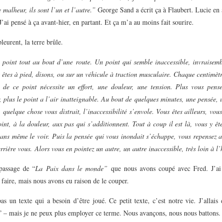
 malheur, ils sont l’un et l’autre.”
George Sand a écrit ça à Flaubert. Lucie en 
’ai pensé à ça avant-hier, en partant. Et ça m’a au moins fait sourire.
leurent, la terre brûle.
 point tout au bout d’une route. Un point qui semble inaccessible, invraisem
 êtes à pied, disons, ou sur un véhicule à traction musculaire. Chaque centimèt
 de ce point nécessite un effort, une douleur, une tension. Plus vous pens
 plus le point a l’air inatteignable. Au bout de quelques minutes, une pensée,
 quelque chose vous distrait, l’inaccessibilité s’envole. Vous êtes ailleurs, vou
int, à la douleur, aux pas qui s’additionnent. Tout à coup il est là, vous y êt
ans même le voir. Puis la pensée qui vous inondait s’échappe, vous repensez a
errière vous.
Alors vous en pointez un autre, un autre inaccessible, très loin à l
passage de “
La Paix dans le monde”
que nous avons coupé avec Fred. J’a
e faire, mais nous avons eu raison de le couper.
as un texte qui a besoin d’être joué. Ce petit texte, c’est notre vie. J’allais
 – mais je ne peux plus employer ce terme. Nous avançons, nous nous battons. 