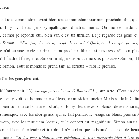
 rien.
evant une commission, avant-hier, une commission pour mon prochain film, qui 
a. Il y avait des gens sympathiques, d’autres moins. On me demande : 
”, et moi je réponds oui, bien sûr, c’est un thriller. Et je regarde ces gens, et
à Simon : “
J’ai franchi sur un pont de corail / Quelque chose qui ne per
Je n’ai aucune envie de rire – mon prochain film n’est pas très drôle, en plus
u’il faudrait faire, rire. Simon rirait, je suis sûr. Je ne suis plus assez Simon, il 
e Simon. Tout le monde se prend tant au sérieux – moi le premier.
rûle, les gens pleurent.
dé l’autre nuit
“Un voyage musical avec Gilberto Gil”,
sur Arte. C’est un do
e ; on y voit cet homme merveilleux, ce musicien, ancien Ministre de la Cultu
bien sûr, qui se balade en short, en tongs, les cheveux blancs, devenus rares
a musique, avec les aborigènes, qui se fait peindre le visage en blanc; puis en
weto, avec les musiciens locaux, et le concert est magnifique. Simon aurait 
llement beau à entendre et à voir. Il n’y a rien que la beauté. Un peu de bea
 merde.
“Si les gens n’étaient pas méchants, je leur passerais bien d’être bê