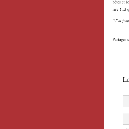
bêtes et l
rire ! Et 
“J’ai fran
Partager s
La