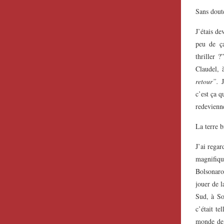
Sans doute
J’étais d
peu de ç
thriller ?
Claudel, 
retour”.
c’est ça q
redevienn
La terre b
J’ai regar
magnifiqu
Bolsonaro 
jouer de l
Sud, à So
c’était te
monde de