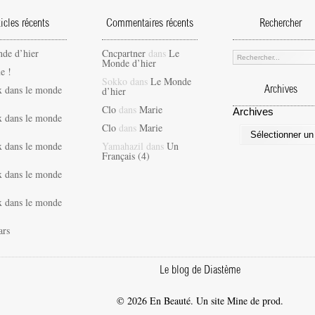
ticles récents
Commentaires récents
Rechercher
de d’hier
Cncpartner
dans
Le
Monde d’hier
e !
Sokko
dans
Le Monde
x dans le monde
d’hier
Archives
Clo
dans
Marie
Archives
x dans le monde
Clo
dans
Marie
x dans le monde
Yamahazil
dans
Un
Français (4)
x dans le monde
x dans le monde
ars
Le blog de Diastème
© 2026 En Beauté. Un site Mine de prod.