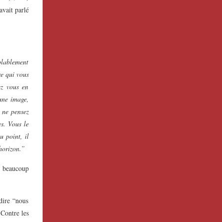
avait parlé
blablement
re qui vous
ez vous en
 une image,
s ne pensez
es. Vous le
u point, il
’horizon.”
i beaucoup
 dire “nous
Contre les