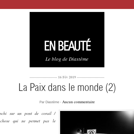
EN BEAUTÉ
Le blog de Diastème
----------------------- 16 Fév 2019 -----------------------
La Paix dans le monde (2)
Aucun commentaire
Par Diastème -
anchi sur un pont de corail /
chose qui ne permet pas le