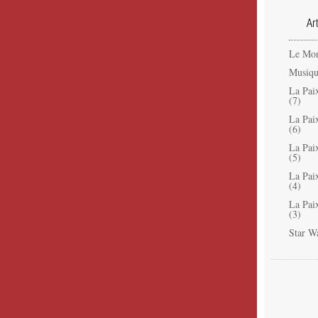
Ar
Le Mon
Musiqu
La Pai
(7)
La Pai
(6)
La Pai
(5)
La Pai
(4)
La Pai
(3)
Star W