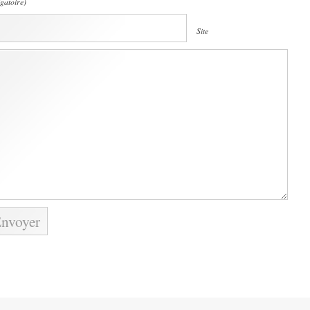
igatoire)
Site