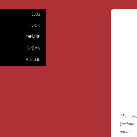
BLOG
LIVRES
THÉÂTRE
CINÉMA
MUSIQUE
“J’ai fr
Quelque 
retour.”