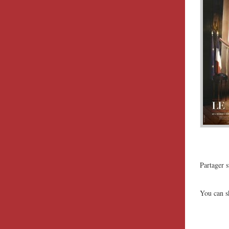
Partager s
You can sk