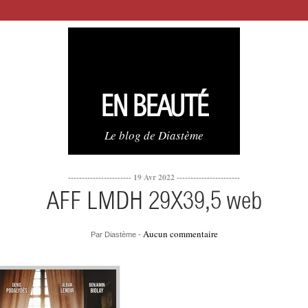
EN BEAUTÉ
Le blog de Diastème
----------------------- 19 Avr 2022 -----------------------
AFF LMDH 29X39,5 web
Aucun commentaire
Par Diastème -