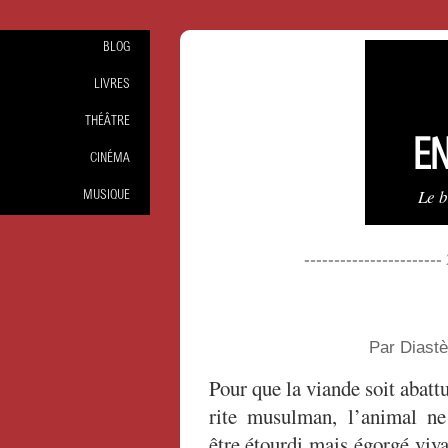
BLOG
LIVRES
THÉÂTRE
EN
CINÉMA
Le 
MUSIQUE
----------------------
Par Diast
Pour que la viande soit abattu
rite musulman, l’animal ne
être étourdi mais égorgé vivan