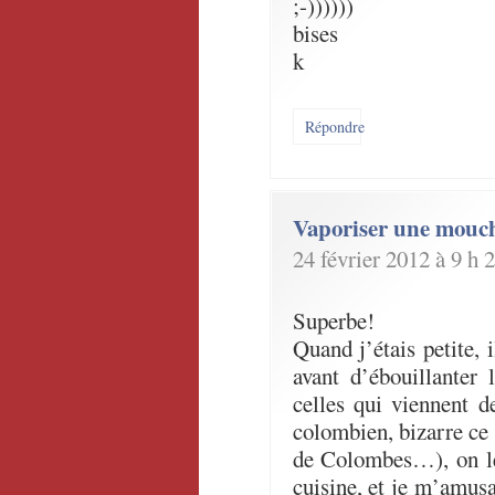
;-))))))
bises
k
Répondre
Vaporiser une mouc
24 février 2012 à 9 h 
Superbe!
Quand j’étais petite, i
avant d’ébouillanter 
celles qui viennent d
colombien, bizarre ce 
de Colombes…), on les
cuisine, et je m’amusai