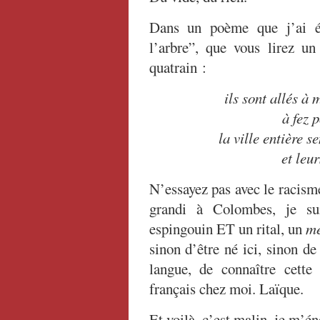
Dans un poème que j’ai éc
l’arbre”, que vous lirez un
quatrain :
ils sont allés à 
à fez p
la ville entière s
et leu
N’essayez pas avec le racisme
grandi à Colombes, je s
espingouin ET un rital, un
me
sinon d’être né ici, sinon d
langue, de connaître cette 
français chez moi. Laïque.
Et voilà, c’est malin, je m’én