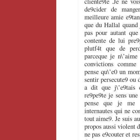
cliente9le .Je ne vo
de9cider de manger
meilleure amie e9tant
que du Hallal quand j
pas pour autant que
contente de lui pre9
plutf4t que de per
parceque je n\’aime 
convictions comme 
pense qu\’e0 un mome
sentir persecute9 ou 
a dit que j\’e9tais
re9pe9te je sens une 
pense que je me c
internautes qui ne co
tout aime9. Je suis a
propos aussi violent d
ne pas e9couter et res