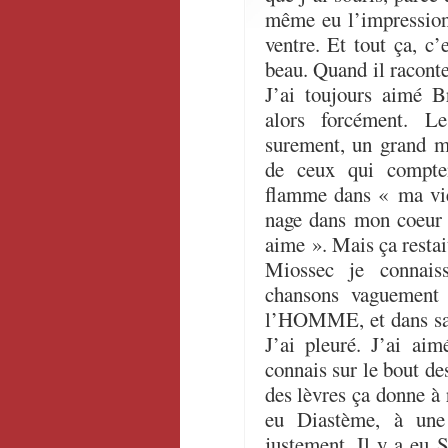
même eu l’impression
ventre. Et tout ça, c’
beau. Quand il raconte
J’ai toujours aimé B
alors forcément. L
surement, un grand m
de ceux qui compten
flamme dans « ma vie 
nage dans mon coeur 
aime ». Mais ça restai
Miossec je connais
chansons vaguement 
l’HOMME, et dans sa
J’ai pleuré. J’ai ai
connais sur le bout de
des lèvres ça donne à r
eu Diastème, à une
justement. Il y a eu S