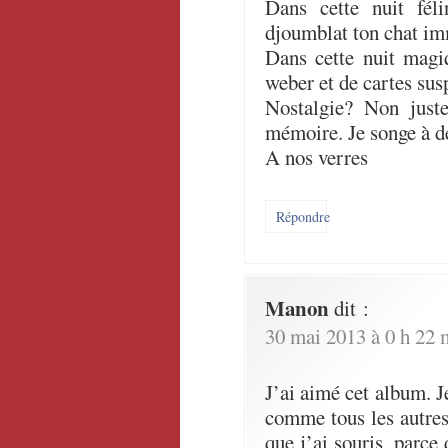
Dans cette nuit fél
djoumblat ton chat im
Dans cette nuit magi
weber et de cartes sus
Nostalgie? Non just
mémoire. Je songe à d
A nos verres
Répondre
Manon
dit :
30 mai 2013 à 0 h 22 
J’ai aimé cet album. Je
comme tous les autres
que j’ai souris, parce 