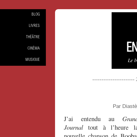
BLOG
LIVRES
THÉÂTRE
EN
CINÉMA
Le 
MUSIQUE
----------------------
Par Diast
J’ai entendu au
Gran
Journal
tout à l’heure l
nouvelle chanson de Booba