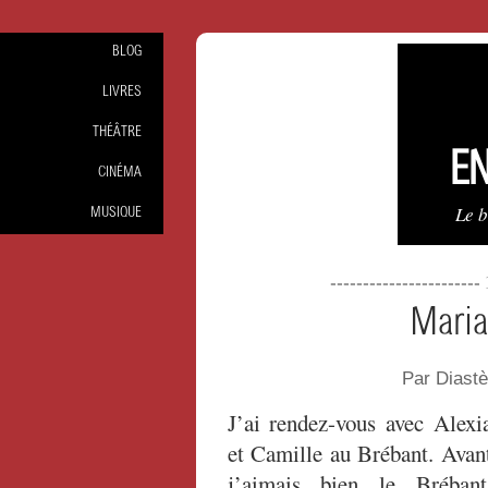
BLOG
LIVRES
THÉÂTRE
EN
CINÉMA
Le 
MUSIQUE
----------------------
Maria
Par Diast
J’ai rendez-vous avec Alexi
et Camille au Brébant. Avan
j’aimais bien le Brébant