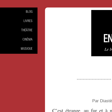
BLOG
LIVRES
THÉÂTRE
EN
CINÉMA
Le 
MUSIQUE
----------------------
Par Diast
C’est étrange, au fur et à 