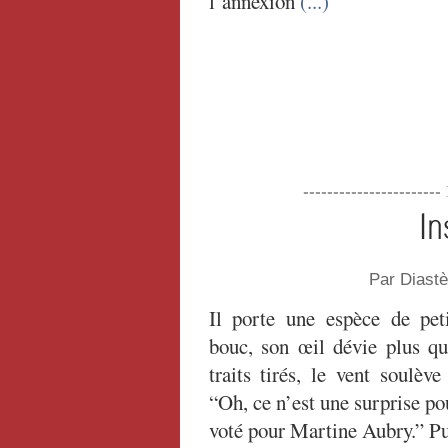
l’annexion
(...)
----------------------
In
Par Diast
Il porte une espèce de pet
bouc, son œil dévie plus que
traits tirés, le vent soulè
“Oh, ce n’est une surprise pou
voté pour Martine Aubry.” Pu