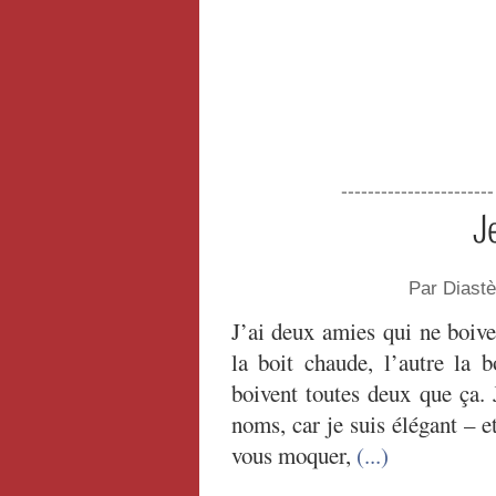
----------------------
J
Par Diast
J’ai deux amies qui ne boive
la boit chaude, l’autre la b
boivent toutes deux que ça. 
noms, car je suis élégant – et
vous moquer,
(...)