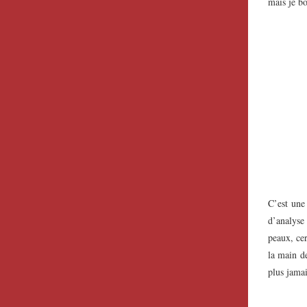
mais je b
C’est une
d’analyse
peaux, cer
la main d
plus jama