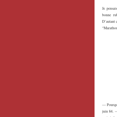
Je pensai
bonne rub
D’autant q
“Marathon
— Pourquo
juin 84. 