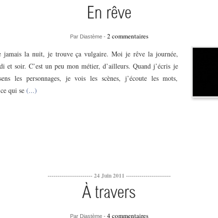
En rêve
2 commentaires
Par Diastème -
e jamais la nuit, je trouve ça vulgaire. Moi je rêve la journée,
i et soir. C’est un peu mon métier, d’ailleurs. Quand j’écris je
sens les personnages, je vois les scènes, j’écoute les mots,
 ce qui se
(...)
----------------------- 24 Juin 2011 -----------------------
À travers
4 commentaires
Par Diastème -