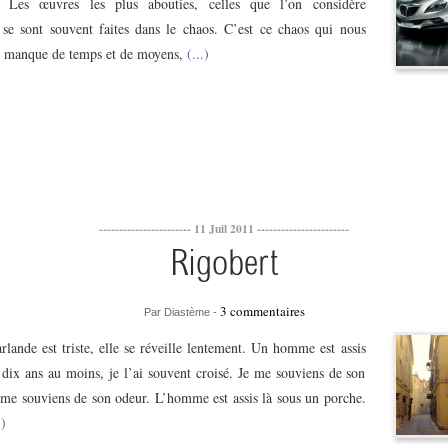
e. Les œuvres les plus abouties, celles que l’on considère
 se sont souvent faites dans le chaos. C’est ce chaos qui nous
e manque de temps et de moyens,
(...)
----------------------- 11 Juil 2011 -----------------------
Rigobert
3 commentaires
Par Diastème -
lande est triste, elle se réveille lentement. Un homme est assis
 dix ans au moins, je l’ai souvent croisé. Je me souviens de son
e me souviens de son odeur. L’homme est assis là sous un porche.
.)