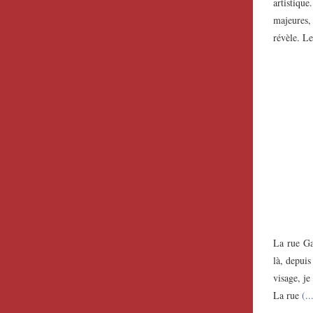
artistiqu
majeures,
révèle. L
La rue Gar
là, depuis
visage, j
La rue
(..