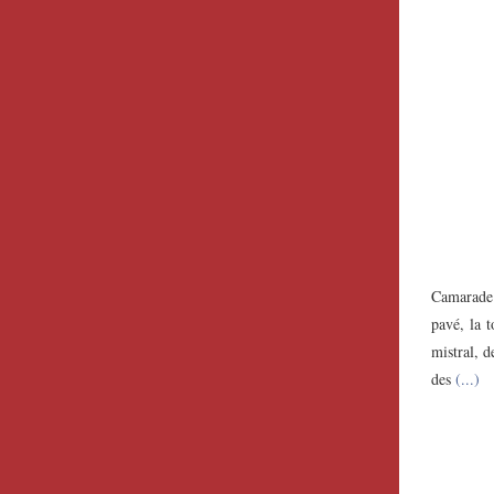
Camarade f
pavé, la 
mistral, d
des
(...)